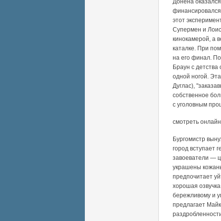
Донена оказался
финансировался 
этот эксперимент
Супермен и Лоис 
кинокамерой, а в
каталке. При по
на его финал. По
Браун с детства
одной ногой. Эт
Дуглас), "заказ
собственное бол
с уголовным пр
смотреть онлайн
Бургомистр выну
город вступает 
завоеватели — ц
украшены кожаны
предпочитает уй
хорошая озвучка
бережливому и у
предлагает Майк
раздробленности