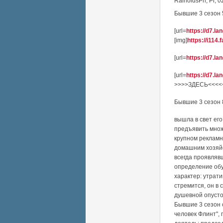
RainoldsPn
,
Pi, 0
Бывшие 3 сезон 5
[url=
https://d7.la
[img]
https://i114
[url=
https://d7.la
[url=
https://d7.la
>>>>ЗДЕСЬ<<<<<[/
Бывшие 3 сезон 8
вышла в свет ег
предъявить множ
крупном рекламн
домашним хозяйс
всегда проявляв
определение обу
характер: утрат
стремится, он в
душевной опусто
Бывшие 3 сезон 
человек Флинт"