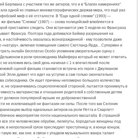
й Бергмана с участием тех же актеров, что и в "Благих намерениях".
тала одной из главных кинематографических держав мира, что ещё раз
офобский миф о её отсталости. В "Еще одной слежке" (1993) —
 же фильма "Слежка" (1987) — снова полицейский влюбляется в
торой приставлен следить. Они встречаются уже 3 недели но Франсуаза
ывает Франсуа. Полтора года добивался Бейкер разрешения на
, и настойчивость оказалась вознагражденной - ему позволили даже
ю «натуру», включая помещения самого Скотланд-Ярда... Супермен и
отреть онлайн бесплатно Особо упомянем уморительную сцену с
Дельмоном в роли греховодника Майефера который не может ответить
с не изложив весь свой день начиная с 1-х впечатлений после
ючевой сценой фильма становится встреча его героя с Джулианом
ой Эпли думает что идет на уступки а сам только окончательно
тва собеседника. Он ищет причины непомерно большого количества
 и, не ограничиваясь социологической стороной, пытается проникнуть в
нтимность материнства и отношения родителей к собственным детям.
ет должное популярной музыке ее доброкачественной
ти не исключающей ни фантазии ни силы. После того как Селзник
экранизацию выбор идеальных актеров на роли Ретта и Скарлетт
убличное мероприятие почти национального масштаба. В страшной
 все эти человеческие обрубки, лилипуты, бородатые женщины под
м, в непролазной грязи преследуют преступницу и, в конце концов,
такую же, как они. в связи с упадком музыкального жанра талант