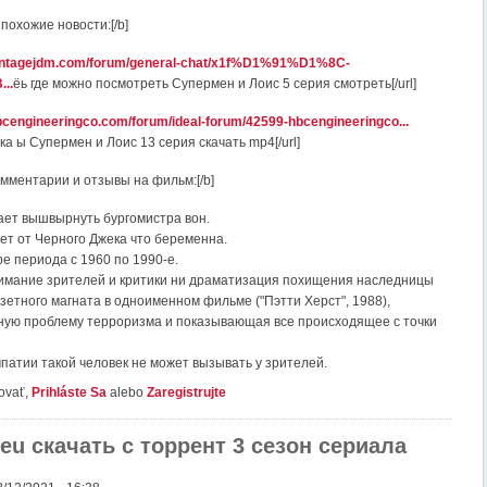
похожие новости:[/b]
vintagejdm.com/forum/general-chat/x1f%D1%91%D1%8C-
..
ёь где можно посмотреть Супермен и Лоис 5 серия смотреть[/url]
bcengineeringco.com/forum/ideal-forum/42599-hbcengineeringco...
а ы Супермен и Лоис 13 серия скачать mp4[/url]
омментарии и отзывы на фильм:[/b]
ает вышвырнуть бургомистра вон.
ет от Черного Джека что беременна.
е периода с 1960 по 1990-е.
имание зрителей и критики ни драматизация похищения наследницы
зетного магната в одноименном фильме ("Пэтти Херст", 1988),
ую проблему терроризма и показывающая все происходящее с точки
мпатии такой человек не может вызывать у зрителей.
ovať,
Prihláste Sa
alebo
Zaregistrujte
eu скачать с торрент 3 сезон сериала