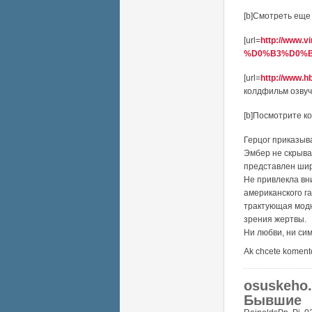
[b]Смотреть еще 
[url=
http://www.
%D0%B3%D0%B.
[url=
http://www.h
колдфильм озвучк
[b]Посмотрите к
Герцог приказыв
Эмбер не скрыва
представлен шир
Не привлекла вн
американского га
трактующая модн
зрения жертвы.
Ни любви, ни си
Ak chcete koment
osuskeho.
Бывшие