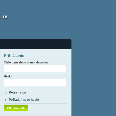
 "
Prihlásenie
Číslo bytu alebo meno vlastníka
*
Heslo
*
Registrácia
Požiadať nové heslo