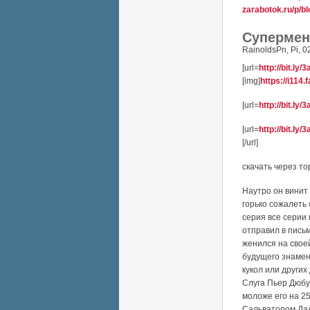
zarabotok.ru/p/b
Супермен 
RainoldsPn
,
Pi, 0
[url=
http://bit.ly
[img]
https://i114
[url=
http://bit.ly
[url=
http://bit.ly
[/url]
скачать через т
Наутро он винит
горько сожалеть
серия все серии
отправил в пись
женился на свое
будущего знамен
кукол или других
Слуга Пьер Дюбу
моложе его на 2
Сальватором Дал