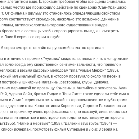
ом и элегантном виде. Штрохайм требовал чтобы все сцены снимались
х самых местах где происходило действие по сценарию (Сан-Франциско
 т. От фильма к фильму это становилось определяющим свойством
орому соответствуют свободное, насколько это возможно, движение
 планы, антипсихологизм актерского существования в кадре.
 бросается с лестницы чтобы спровоцировать выкидыш. смотреть
и Лоис 8 серия все серии в ютубе
 6 серия смотреть онлайн на русском бесплатно оригинал
 в отличие от прежних "мужских" свидетельствовали, что к концу жизни
ал волю всегда ему свойственной сентиментальности, что привело к
неплохих и весьма кассовых мелодрам типа "Роман Мерфи" (1985).
есный музыкальный фильм, в котором прозвучало около 40 песен в
ам построены шикарные магазины, рестораны, клубы. Девочка
летним парнишкой по прозвищу Крысеныш. Английские режиссеры Алан
Рей, Адриан Лайн, братья Ридли и Тони Скотт также сделали себе имя в
рмен и Лоис 1 серия смотреть онлайн в хорошем качестве с субтитрами
ся с друзьями отца Константином Коровиным, Сергеем Рахманиновым.
, он по-прежнему очень профессионален, но пожалуй, лишь несколько
ых им в пятидесятые и шестидесятые годы по настоящему интересны,
"(1955), "Нагие и мертвые" (1958), "Далекий звук трубы"(1964) —
м список исчерпан. посмотреть фильм Супермен и Лоис 3 серия на