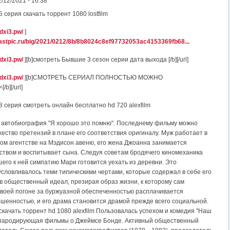
2/12/2021 - 16:38
 серия скачать торрент 1080 lostfilm
ndxi3.pw/
]
.fastpic.ru/big/2021/0212/8b/8b8024c8ef97732053ac4153369fb68...
ndxi3.pw/
][b]смотреть Бывшие 3 сезон серии дата выхода [/b][/url]
ndxi3.pw/
][b]СМОТРЕТЬ СЕРИАЛ ПОЛНОСТЬЮ МОЖНО
b][/url]
 серия смотреть онлайн бесплатно hd 720 alexfilm
о автобиография "Я хорошо это помню". Последнему фильму можно
ество претензий в плане его соответствия оригиналу. Муж работает в
ом агентстве на Мэдисон авеню, его жена Джоанна занимается
твом и воспитывает сына. Следуя советам бродячего киномеханика
шего к ней симпатию Мари готовится уехать из деревни. Это
словливалось теми типическими чертами, которые содержал в себе его
ив общественный идеал, презирая образ жизни, к которому сам
 своей погоне за буржуазной обеспеченностью расплачивается
шенностью, и его драма становится драмой прежде всего социальной.
скачать торрент hd 1080 alexfilm Пользовалась успехом и комедия "Наш
, пародирующая фильмы о Джеймсе Бонде. Активный общественный