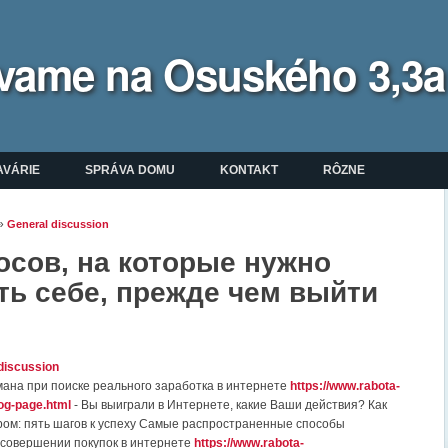
bývame na Osuského 3,3a
enu
AVÁRIE
SPRÁVA DOMU
KONTAKT
RÔZNE
»
General discussion
ate sa tu
осов, на которые нужно
ть себе, прежде чем выйти
discussion
мана при поиске реального заработка в интернете
https://www.rabota-
log-page.html
- Вы выиграли в Интернете, какие Ваши действия? Как
ром: пять шагов к успеху Самые распространенные способы
совершении покупок в интернете
https://www.rabota-