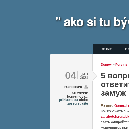
" ako si tu 
Hlavné m
HOME
H
»
Domov
Forums
Nachádz
04
jan
5 вопр
2021
ответи
RainoldsPn
замуж
Ak chcete
komentovať,
prihláste sa
alebo
zaregistrujte
Forums:
General 
Как избежать об
zarabotok.ru/p/b
стать копирайте
мошенников при 