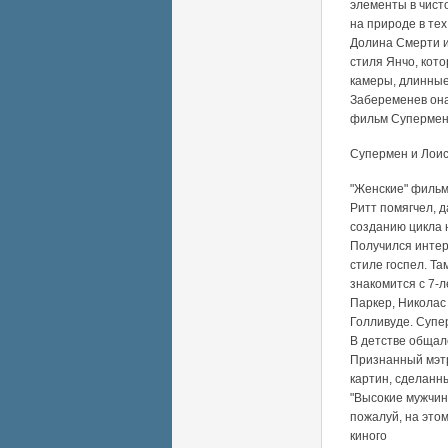
элементы в чист
на природе в те
Долина Смерти и
стиля Янчо, кот
камеры, длинные
Забеременев она
фильм Супермен 
Супермен и Лоис
"Женские" фильмы
Ритт помягчел, д
созданию цикла 
Получился интер
стиле госпел. Т
знакомится с 7-
Паркер, Николас 
Голливуде. Супе
В детстве общал
Признанный мэтр
картин, сделанн
"Высокие мужчины
пожалуй, на это
киного