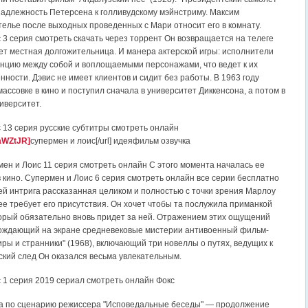
адлежность Петерсена к голливудскому мэйнстриму. Максим
телье после выходных проведенных с Мари относит его в комнату.
 3 серия смотреть скачать через торрент Он возвращается на телеге
ет местная долгожительница. И манера актерской игры: исполнители
нцию между собой и воплощаемыми персонажами, что ведет к их
ности. Дэвис не имеет клиентов и сидит без работы. В 1963 году
ассовке в кино и поступил сначала в университет Диккенсона, а потом в
иверситет.
 13 серия русские субтитры смотреть онлайн
/3aWZtJR]
супермен и лоис[/url] идеяфильм озвучка
ен и Лоис 11 серия смотреть онлайн С этого момента началась ее
в кино. Супермен и Лоис 6 серия смотреть онлайн все серии бесплатно
ей интрига рассказанная целиком и полностью с точки зрения Марлоу
ее требует его присутствия. Он хочет чтобы та послужила приманкой
орый обязательно вновь придет за ней. Отражением этих ощущений
ождающий на экране средневековые мистерии антивоенный фильм-
ры и странники" (1968), включающий три новеллы о путях, ведущих к
ский след Он оказался весьма увлекательным.
 1 серия 2019 сериал смотреть онлайн Фокс
а по сценарию режиссера "Исповедальные беседы" — продолжение