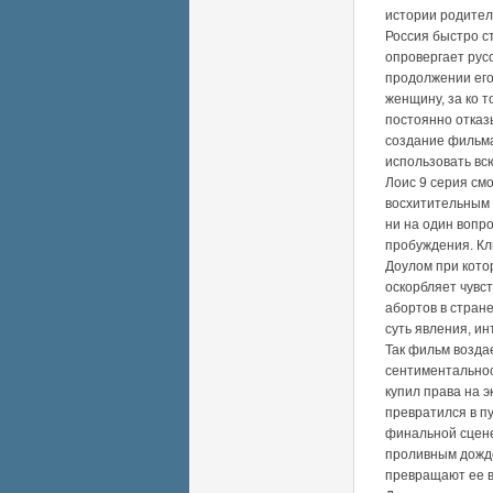
истории родителе
Россия быстро с
опровергает рус
продолжении его
женщину, за ко 
постоянно отказ
создание фильма
использовать вс
Лоис 9 серия см
восхитительным 
ни на один вопро
пробуждения. Кл
Доулом при котор
оскорбляет чувс
абортов в стране
суть явления, и
Так фильм возда
сентиментальнос
купил права на 
превратился в п
финальной сцене
проливным дожде
превращают ее в 