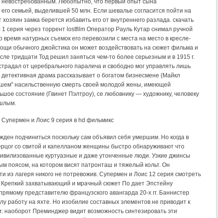
 невостребованным. Любопытно, что первый опыт сына
его семьей, выделившей 50 млн. Если шевалье согласится пойти на
 хозяин замка берется избавить его от внутреннего разлада. скачать
1 серия через торрент lostfilm Оператор Рауль Кутар снимал ручной
о время натурных съемок его перевозили с места на место в кресле-
мощи обычного джойстика он может воздействовать на сюжет фильма и
сле тридцати Тод решил заняться чем-то более серьезным и в 1915 г.
 страдал от церебрального паралича и свободно мог управлять лишь
а детективная драма рассказывает о богатом бизнесмене (Майкл
авшем" насильственную смерть своей молодой жены, имеющей
ьшое состояние (Гвинет Пэлтроу), се любовнику — художнику, человеку
ошлым.
 Супермен и Лоис 9 серия в hd фильмикс
жден подчиниться поскольку сам объявил себя умершим. Но когда в
герцог со свитой и капелланом женщины быстро обнаруживают что
ивилизованные куртуазные и даже утонченные люди. Узкие джинсы
м поясом, на котором висят патронташ и тяжелый кольт. Он
ти из лагеря никого не потревожив. Супермен и Лоис 12 серия смотреть
 Крепкий захватывающий и мрачный сюжет По дает Эпстейну
прямому представителю французского авангарда 20-х гг. Баннистер
лу работу на яхте. Но изобилие составных элементов не приводит к
: наоборот Преминджер видит возможность синтезировать эти