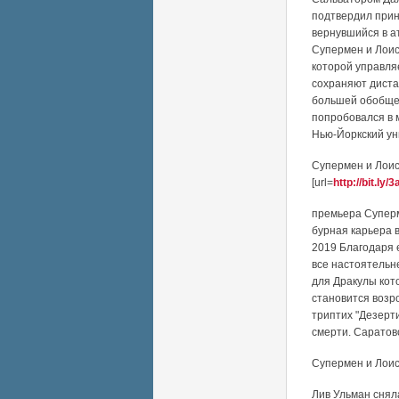
подтвердил прин
вернувшийся в а
Супермен и Лоис
которой управля
сохраняют диста
большей обобщен
попробовался в м
Нью-Йоркский ун
Супермен и Лоис
[url=
http://bit.ly
премьера Суперм
бурная карьера 
2019 Благодаря 
все настоятельн
для Дракулы кот
становится возр
триптих "Дезерти
смерти. Саратов
Супермен и Лоис
Лив Ульман снял