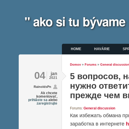
" ako si tu bývame
Hlavné menu
HOME
HAVÁRIE
SP
»
»
Domov
Forums
General discussio
Nachádzate sa tu
04
jan
5 вопросов, 
2021
нужно ответи
RainoldsPn
прежде чем 
Ak chcete
komentovať,
prihláste sa
alebo
zaregistrujte
Forums:
General discussion
Как избежать обмана пр
заработка в интернете
h