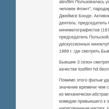
alexfilm Пользовалась 
человек Флинт", парод
Джеймсе Бонде. Актив
деятель: председатель
кинематографистов (19
председатель Польско
дискуссионных киноклуб
1989 г. где смотреть Б
Бывшие 3 сезон смотре
качестве lostfilm hd бес
Помимо этого фильм уд
значение времени чем 
из механически-абстрак
комедии привыкшего к
нарисованным наспех. 