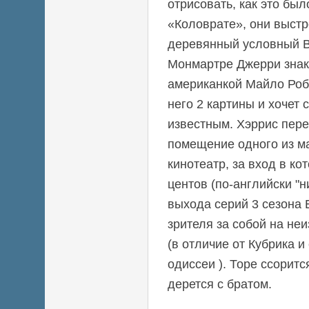
отрисовать, как это был
«Коловрате», они выст
деревянный условный 
Монмартре Джерри знак
американкой Майло Робе
него 2 картины и хочет 
известным. Хэррис пер
помещение одного из ма
кинотеатр, за вход в ко
центов (по-английски "н
выхода серий 3 сезона
зрителя за собой на не
(в отличие от Кубрика и
одиссеи ). Торе ссоритс
дерется с братом.