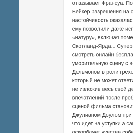
отказывает Франсуа. П
Бейкер разрешения на 
настойчивость оказалас
ему позволили даже ис
«натуру», включая пом
Скотланд-Ярда... Супер
смотреть онлайн беспл
уморительную сцену с 
Дельмоном в роли гре
который не может ответ
не изложив весь свой де
впечатлений после про
сценой фильма становит
Джулианом Доулом при 
что идет на уступки а с
оскорбляет чувства соб