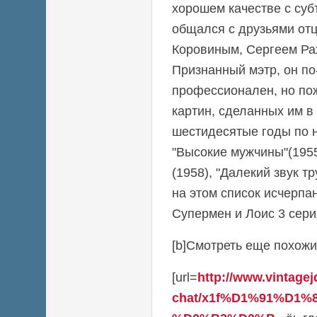
хорошем качестве с суб
общался с друзьями от
Коровиным, Сергеем Р
Признанный мэтр, он п
профессионален, но по
картин, сделанных им в
шестидесятые годы по 
"Высокие мужчины"(1955
(1958), "Далекий звук т
на этом список исчерпа
Супермен и Лоис 3 сери
[b]Смотреть еще похожие
[url=
http://www.vintage
chat/x1f%D1%91%D1%