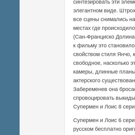
синтезировать эти элем
элегантном виде. Штро
все сцены снимались на
местах где происходил
(Сан-Франциско Долина
к фильму это становил
свойством стиля Янчо, 
свободное, насколько э
камеры, длинные планы
актерского существован
Забеременев она броса
спровоцировать выкиды
Супермен и Лоис 8 сери
Супермен и Лоис 6 сери
русском бесплатно ори