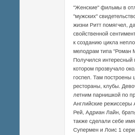
"Женские" фильмы в от
"мужских" свидетельство
жизни Ритт помягчел, д
свойственной сентимент
к созданию цикла непло
мелодрам типа "Роман М
Получился интересный 
котором прозвучало око
госпел. Там построены
рестораны, клубы. Девоч
летним парнишкой по п
Английские режиссеры 
Рей, Адриан Лайн, брат
также сделали себе имя
Супермен и Лоис 1 сери