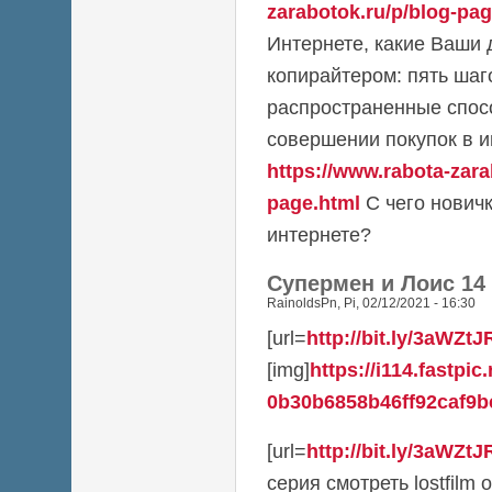
zarabotok.ru/p/blog-pag
Интернете, какие Ваши 
копирайтером: пять шаг
распространенные спос
совершении покупок в и
https://www.rabota-zara
page.html
С чего новичк
интернете?
Супермен и Лоис 14
RainoldsPn
,
Pi, 02/12/2021 - 16:30
[url=
http://bit.ly/3aWZtJ
[img]
https://i114.fastpic
0b30b6858b46ff92caf9bc
[url=
http://bit.ly/3aWZtJ
серия смотреть lostfilm он