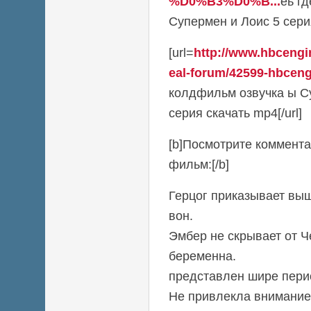
%D0%B3%D0%B...
ёь г
Супермен и Лоис 5 серия
[url=
http://www.hbcengi
eal-forum/42599-hbceng
колдфильм озвучка ы С
серия скачать mp4[/url]
[b]Посмотрите коммента
фильм:[/b]
Герцог приказывает вы
вон.
Эмбер не скрывает от Ч
беременна.
представлен шире перио
Не привлекла внимание 