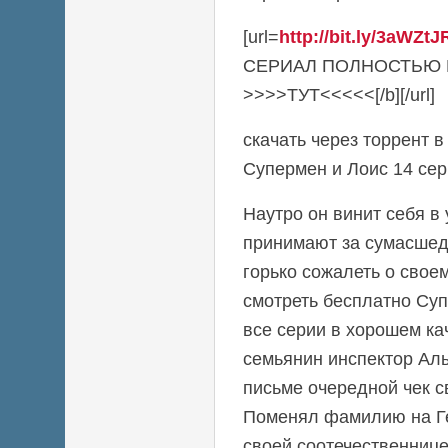
[url=
http://bit.ly/3aWZtJ
СЕРИАЛ ПОЛНОСТЬЮ
>>>>ТУТ<<<<<[/b][/url]
скачать через торрент 
Супермен и Лоис 14 сер
Наутро он винит себя в 
принимают за сумасшед
горько сожалеть о свое
смотреть бесплатно Суп
все серии в хорошем к
семьянин инспектор Ал
письме очередной чек 
Поменял фамилию на Г
своей соотечественнице