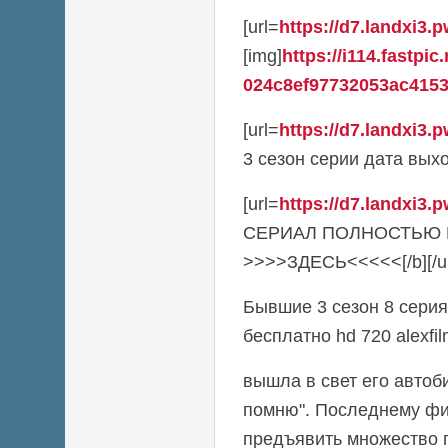
[url=
https://d7.landxi3.p
[img]
https://i114.fastpic
024c8ef97732053ac41533
[url=
https://d7.landxi3.p
3 сезон серии дата выхода
[url=
https://d7.landxi3.p
СЕРИАЛ ПОЛНОСТЬЮ
>>>>ЗДЕСЬ<<<<<[/b][/ur
Бывшие 3 сезон 8 серия
бесплатно hd 720 alexfi
вышла в свет его автоб
помню". Последнему ф
предъявить множество п