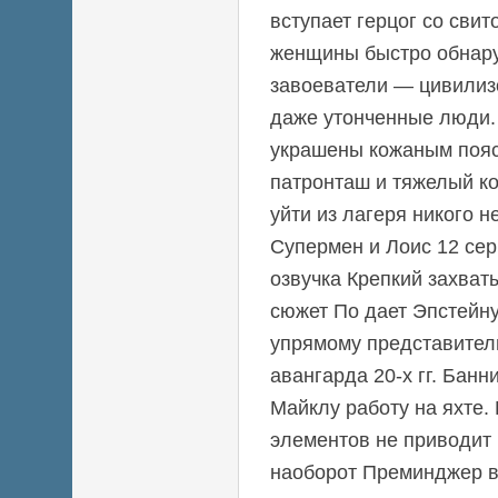
вступает герцог со сви
женщины быстро обнар
завоеватели — цивилиз
даже утонченные люди.
украшены кожаным пояс
патронташ и тяжелый ко
уйти из лагеря никого н
Супермен и Лоис 12 сер
озвучка Крепкий захва
сюжет По дает Эпстейн
упрямому представител
авангарда 20-х гг. Банн
Майклу работу на яхте.
элементов не приводит 
наоборот Преминджер в