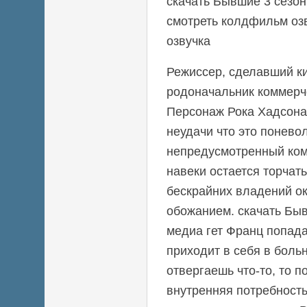
скачать Бывшие 3 сезон
смотреть колдфильм оз
озвучка
Режиссер, сделавший ки
родоначальник коммерч
Персонаж Рока Хадсона 
неудачи что это понево
непредусмотренный ком
навеки остается торчат
бескрайних владений 
обожанием. скачать Быв
медиа гет Франц попад
приходит в себя в боль
отвергаешь что-то, то п
внутренняя потребность