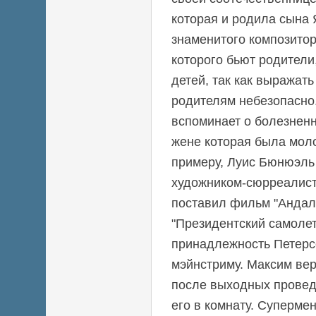
которая и родила сына 
знаменитого композитор
которого бьют родители,
детей, так как выражат
родителям небезопасно
вспоминает о болезненн
жене которая была молож
примеру, Луис Бюнюэль
художником-сюрреалис
поставил фильм "Андалу
"Президентский самоле
принадлежность Петерс
мэйнстриму. Максим ве
после выходных провед
его в комнату. Супермен