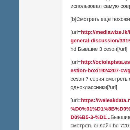
использовал самую сов
[b]Смотреть еще похожие
[url=
http://mediawize.lk
general-discussion/3315
hd Бывшие 3 сезон[/url]
[url=
http://ociolapista.
estion-box/1924207-cwg-
сезон 7 серия смотреть
одноклассники[/url]
[url=
https://weleakdata.
%D0%91%D1%8B%D0
D0%B5-3-%D1...
Бывшие 
смотреть онлайн hd 720 lo