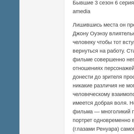
Бывшие 3 сезон 6 серия
amedia
Лишившись места он про
Джону Оуэнзу влиятель
человеку чтобы тот всту
вернуться на работу. С
фильме совершенно неп
отношениях персонажей
донести до зрителя прос
никакие различия не мо
человеческому взаимоп
имеется добрая воля. 
фильма — многоликий 
портрет одновременно в
(глазами Ренуара) самог