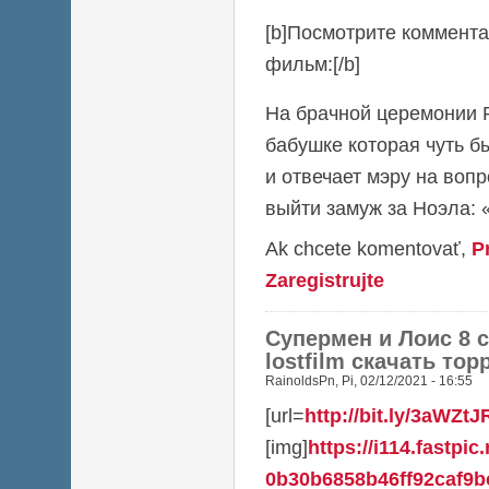
[b]Посмотрите коммента
фильм:[/b]
На брачной церемонии 
бабушке которая чуть б
и отвечает мэру на вопр
выйти замуж за Ноэла: 
Ak chcete komentovať,
P
Zaregistrujte
Супермен и Лоис 8 
lostfilm скачать то
RainoldsPn
,
Pi, 02/12/2021 - 16:55
[url=
http://bit.ly/3aWZtJ
[img]
https://i114.fastpic
0b30b6858b46ff92caf9bc