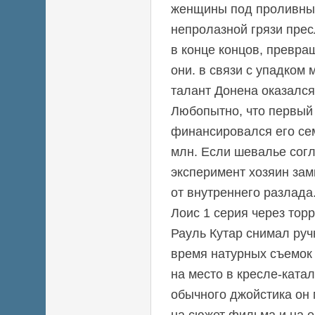
женщины под проливны
непролазной грязи прес
в конце концов, превращ
они. в связи с упадком
талант Донена оказалс
Любопытно, что первый
финансировался его се
млн. Если шевалье согл
эксперимент хозяин зам
от внутреннего разлада
Лоис 1 серия через торр
Рауль Кутар снимал руч
время натурных съемок 
на место в кресле-ката
обычного джойстика он 
на сюжет фильма и на 