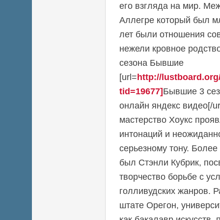
его взгляда на мир. М
Аллегре который был м
лет были отношения сов
нежели кровное родство.
сезона Бывшие
[url=
http://lustboard.o
tid=19677]
Бывшие 3 сез
онлайн яндекс видео[/ur
мастерство Хоукс проя
интонаций и неожиданн
серьезному тону. Более
был Стэнли Кубрик, по
творчество борьбе с ус
голливудских жанров. 
штате Орегон, универси
как бакалавр искусств,