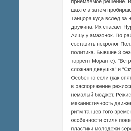
приемлемое решение. В
шахте а затем пробира
Танцора куда вслед за 
дружина. Их спасает Н
Аишу у амазонок. По р
составить некролог Пол
политика. Бывшие 3 сез
торрент Моранте), "Вст
сложная девушка" и "Ску
Особенно если (как опя
в распоряжение режисс
немалый бюджет. Режис
механистичность движе
ритм танцев того време
особенности стиля пов
пластики молодежи сер