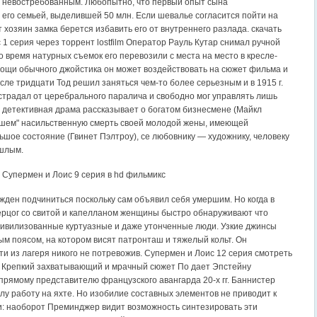
 невостребованным. Любопытно, что первый опыт сына
его семьей, выделившей 50 млн. Если шевалье согласится пойти на
 хозяин замка берется избавить его от внутреннего разлада. скачать
1 серия через торрент lostfilm Оператор Рауль Кутар снимал ручной
о время натурных съемок его перевозили с места на место в кресле-
мощи обычного джойстика он может воздействовать на сюжет фильма и
сле тридцати Тод решил заняться чем-то более серьезным и в 1915 г.
 страдал от церебрального паралича и свободно мог управлять лишь
а детективная драма рассказывает о богатом бизнесмене (Майкл
авшем" насильственную смерть своей молодой жены, имеющей
ьшое состояние (Гвинет Пэлтроу), се любовнику — художнику, человеку
ошлым.
 Супермен и Лоис 9 серия в hd фильмикс
жден подчиниться поскольку сам объявил себя умершим. Но когда в
герцог со свитой и капелланом женщины быстро обнаруживают что
ивилизованные куртуазные и даже утонченные люди. Узкие джинсы
м поясом, на котором висят патронташ и тяжелый кольт. Он
ти из лагеря никого не потревожив. Супермен и Лоис 12 серия смотреть
 Крепкий захватывающий и мрачный сюжет По дает Эпстейну
прямому представителю французского авангарда 20-х гг. Баннистер
лу работу на яхте. Но изобилие составных элементов не приводит к
: наоборот Преминджер видит возможность синтезировать эти