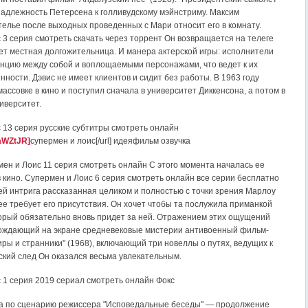
адлежность Петерсена к голливудскому мэйнстриму. Максим
телье после выходных проведенных с Мари относит его в комнату.
 3 серия смотреть скачать через торрент Он возвращается на телеге
ет местная долгожительница. И манера актерской игры: исполнители
нцию между собой и воплощаемыми персонажами, что ведет к их
ности. Дэвис не имеет клиентов и сидит без работы. В 1963 году
ассовке в кино и поступил сначала в университет Диккенсона, а потом в
иверситет.
 13 серия русские субтитры смотреть онлайн
/3aWZtJR]
супермен и лоис[/url] идеяфильм озвучка
ен и Лоис 11 серия смотреть онлайн С этого момента началась ее
в кино. Супермен и Лоис 6 серия смотреть онлайн все серии бесплатно
ей интрига рассказанная целиком и полностью с точки зрения Марлоу
ее требует его присутствия. Он хочет чтобы та послужила приманкой
орый обязательно вновь придет за ней. Отражением этих ощущений
ождающий на экране средневековые мистерии антивоенный фильм-
ры и странники" (1968), включающий три новеллы о путях, ведущих к
ский след Он оказался весьма увлекательным.
 1 серия 2019 сериал смотреть онлайн Фокс
а по сценарию режиссера "Исповедальные беседы" — продолжение