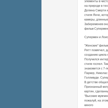
элементы в чист
на природе в те
Долина Смерти и
стиля Янчо, кот
камеры, длинные
Забеременев она
фильм Супермен 
Супермен и Лоис
"Женские" фильмы
Ритт помягчел, д
созданию цикла 
Получился интер
стиле госпел. Т
знакомится с 7-
Паркер, Николас 
Голливуде. Супе
В детстве общал
Признанный мэтр
картин, сделанн
"Высокие мужчины
пожалуй, на это
киного