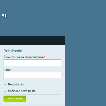
 "
Prihlásenie
Číslo bytu alebo meno vlastníka
*
Heslo
*
Registrácia
Požiadať nové heslo