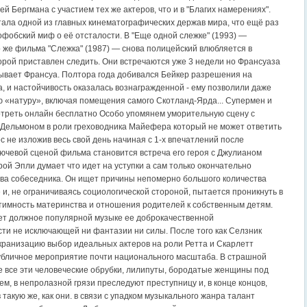
й Бергмана с участием тех же актеров, что и в "Благих намерениях".
тала одной из главных кинематографических держав мира, что ещё раз
офобский миф о её отсталости. В "Еще одной слежке" (1993) —
 же фильма "Слежка" (1987) — снова полицейский влюбляется в
торой приставлен следить. Они встречаются уже 3 недели но Франсуаза
ывает Франсуа. Полтора года добивался Бейкер разрешения на
, и настойчивость оказалась вознагражденной - ему позволили даже
ю «натуру», включая помещения самого Скотланд-Ярда... Супермен и
отреть онлайн бесплатно Особо упомянем уморительную сцену с
Дельмоном в роли греховодника Майефера который не может ответить
с не изложив весь свой день начиная с 1-х впечатлений после
ючевой сценой фильма становится встреча его героя с Джулианом
ой Эпли думает что идет на уступки а сам только окончательно
тва собеседника. Он ищет причины непомерно большого количества
 и, не ограничиваясь социологической стороной, пытается проникнуть в
нтимность материнства и отношения родителей к собственным детям.
ет должное популярной музыке ее доброкачественной
ти не исключающей ни фантазии ни силы. После того как Селзник
экранизацию выбор идеальных актеров на роли Ретта и Скарлетт
убличное мероприятие почти национального масштаба. В страшной
 все эти человеческие обрубки, лилипуты, бородатые женщины под
м, в непролазной грязи преследуют преступницу и, в конце концов,
такую же, как они. в связи с упадком музыкального жанра талант