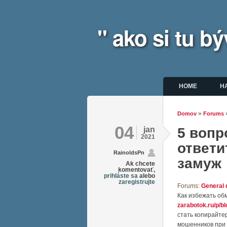
" ako si tu 
Hlavné m
HOME
H
»
Domov
Forums
Nachádz
04
jan
5 вопр
2021
ответи
RainoldsPn
замуж
Ak chcete
komentovať,
prihláste sa
alebo
zaregistrujte
Forums:
General 
Как избежать об
zarabotok.ru/p/b
стать копирайте
мошенников при 