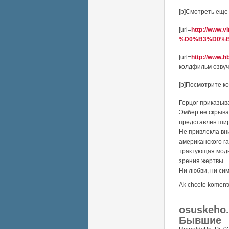
[b]Смотреть еще 
[url=
http://www.
%D0%B3%D0%B.
[url=
http://www.h
колдфильм озвучк
[b]Посмотрите к
Герцог приказыв
Эмбер не скрыва
представлен шир
Не привлекла вн
американского га
трактующая модн
зрения жертвы.
Ни любви, ни си
Ak chcete koment
osuskeho.
Бывшие