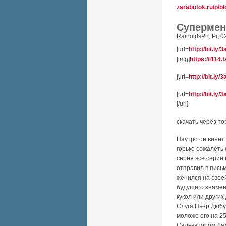
zarabotok.ru/p/b
Супермен 
RainoldsPn
,
Pi, 0
[url=
http://bit.ly
[img]
https://i114
[url=
http://bit.ly
[url=
http://bit.ly
[/url]
скачать через т
Наутро он винит
горько сожалеть
серия все серии
отправил в пись
женился на свое
будущего знамен
кукол или других
Слуга Пьер Дюбу
моложе его на 2
Сальватором Дал