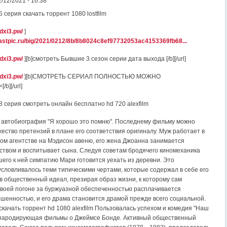
2/12/2021 - 16:38
 серия скачать торрент 1080 lostfilm
ndxi3.pw/
]
.fastpic.ru/big/2021/0212/8b/8b8024c8ef97732053ac4153369fb68...
ndxi3.pw/
][b]смотреть Бывшие 3 сезон серии дата выхода [/b][/url]
ndxi3.pw/
][b]СМОТРЕТЬ СЕРИАЛ ПОЛНОСТЬЮ МОЖНО
b][/url]
 серия смотреть онлайн бесплатно hd 720 alexfilm
о автобиография "Я хорошо это помню". Последнему фильму можно
ество претензий в плане его соответствия оригиналу. Муж работает в
ом агентстве на Мэдисон авеню, его жена Джоанна занимается
твом и воспитывает сына. Следуя советам бродячего киномеханика
шего к ней симпатию Мари готовится уехать из деревни. Это
словливалось теми типическими чертами, которые содержал в себе его
ив общественный идеал, презирая образ жизни, к которому сам
 своей погоне за буржуазной обеспеченностью расплачивается
шенностью, и его драма становится драмой прежде всего социальной.
скачать торрент hd 1080 alexfilm Пользовалась успехом и комедия "Наш
, пародирующая фильмы о Джеймсе Бонде. Активный общественный