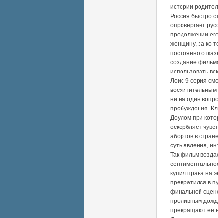
истории родителе
Россия быстро с
опровергает рус
продолжении его
женщину, за ко 
постоянно отказ
создание фильма
использовать вс
Лоис 9 серия см
восхитительным 
ни на один вопро
пробуждения. Кл
Доулом при котор
оскорбляет чувс
абортов в стране
суть явления, и
Так фильм возда
сентиментальнос
купил права на 
превратился в п
финальной сцене
проливным дожде
превращают ее в 