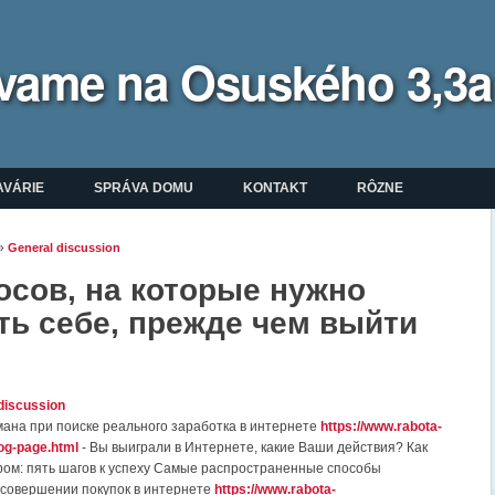
bývame na Osuského 3,3a
enu
AVÁRIE
SPRÁVA DOMU
KONTAKT
RÔZNE
»
General discussion
ate sa tu
осов, на которые нужно
ть себе, прежде чем выйти
discussion
мана при поиске реального заработка в интернете
https://www.rabota-
log-page.html
- Вы выиграли в Интернете, какие Ваши действия? Как
ром: пять шагов к успеху Самые распространенные способы
совершении покупок в интернете
https://www.rabota-