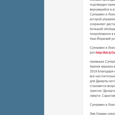
подтвердил прин
вернувшийся в а
Супермен и Лоис
которой управля
сохраняют диста
большей обобщен
попробовался в м
Нью-Йоркский ун
Супермен и Лоис
[url=
http://bit.ly
премьера Суперм
бурная карьера 
2019 Благодаря 
все настоятельн
для Дракулы кот
становится возр
триптих "Дезерти
смерти. Саратов
Супермен и Лоис
Лив Ульман снял