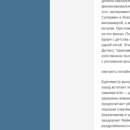
Донена оказался
финансировался 
этот эксперимент
Супермен и Лоис 
кинокамерой, а в
каталке. При по
на его финал. По
Браун с детства
одной ногой. Эт
Дуглас), "заказ
собственное бол
с уголовным пр
смотреть онлайн
Бургомистр выну
город вступает 
завоеватели — ц
украшены кожаны
предпочитает уй
хорошая озвучка
бережливому и у
предлагает Майк
раздробленности