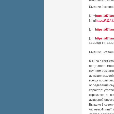
RainoldsPn
,
Pi, 0
Бывшие 3 сезон 5
[url=
https://d7.la
[img]
https://i114
[url=
https://d7.la
[url=
https://d7.la
>>>>ЗДЕСЬ<<<<<[/
Бывшие 3 сезон 8
вышла в свет ег
предъявить множ
крупном рекламн
домашним хозяйс
всегда проявляв
определение обу
характер: утрат
стремится, он в
душевной опусто
Бывшие 3 сезон 
человек Флинт"