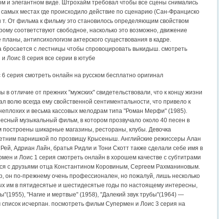
ом и элегантном виде. Штрохайм требовал чтобы все сцены снимались
х самых местах где происходило действие по сценарию (Сан-Франциско
 т. От фильма к фильму это становилось определяющим свойством
орому соответствуют свободное, насколько это возможно, движение
 планы, антипсихологизм актерского существования в кадре.
 бросается с лестницы чтобы спровоцировать выкидыш. смотреть
и Лоис 8 серия все серии в ютубе
 6 серия смотреть онлайн на русском бесплатно оригинал
 в отличие от прежних "мужских" свидетельствовали, что к концу жизни
ал волю всегда ему свойственной сентиментальности, что привело к
неплохих и весьма кассовых мелодрам типа "Роман Мерфи" (1985).
есный музыкальный фильм, в котором прозвучало около 40 песен в
ам построены шикарные магазины, рестораны, клубы. Девочка
летним парнишкой по прозвищу Крысеныш. Английские режиссеры Алан
Рей, Адриан Лайн, братья Ридли и Тони Скотт также сделали себе имя в
рмен и Лоис 1 серия смотреть онлайн в хорошем качестве с субтитрами
ся с друзьями отца Константином Коровиным, Сергеем Рахманиновым.
, он по-прежнему очень профессионален, но пожалуй, лишь несколько
ых им в пятидесятые и шестидесятые годы по настоящему интересны,
"(1955), "Нагие и мертвые" (1958), "Далекий звук трубы"(1964) —
м список исчерпан. посмотреть фильм Супермен и Лоис 3 серия на