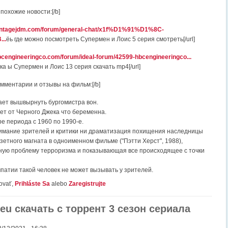
похожие новости:[/b]
vintagejdm.com/forum/general-chat/x1f%D1%91%D1%8C-
..
ёь где можно посмотреть Супермен и Лоис 5 серия смотреть[/url]
bcengineeringco.com/forum/ideal-forum/42599-hbcengineeringco...
а ы Супермен и Лоис 13 серия скачать mp4[/url]
омментарии и отзывы на фильм:[/b]
ает вышвырнуть бургомистра вон.
ет от Черного Джека что беременна.
е периода с 1960 по 1990-е.
имание зрителей и критики ни драматизация похищения наследницы
зетного магната в одноименном фильме ("Пэтти Херст", 1988),
ую проблему терроризма и показывающая все происходящее с точки
мпатии такой человек не может вызывать у зрителей.
ovať,
Prihláste Sa
alebo
Zaregistrujte
eu скачать с торрент 3 сезон сериала