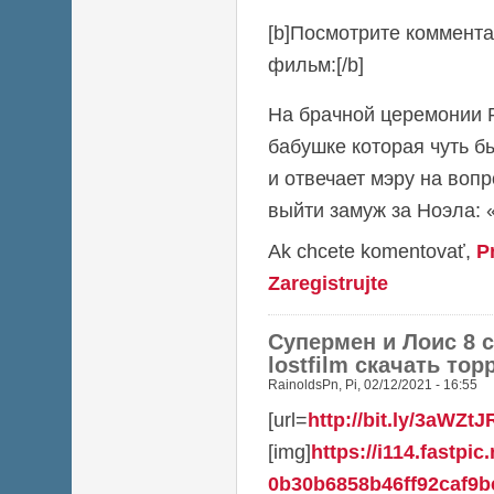
[b]Посмотрите коммента
фильм:[/b]
На брачной церемонии 
бабушке которая чуть б
и отвечает мэру на вопр
выйти замуж за Ноэла: 
Ak chcete komentovať,
P
Zaregistrujte
Супермен и Лоис 8 
lostfilm скачать то
RainoldsPn
,
Pi, 02/12/2021 - 16:55
[url=
http://bit.ly/3aWZtJ
[img]
https://i114.fastpic
0b30b6858b46ff92caf9bc