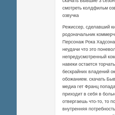
скачать Бывшие 3 сезон
смотреть колдфильм оз
озвучка
Режиссер, сделавший ки
родоначальник коммерч
Персонаж Рока Хадсона 
неудачи что это понево
непредусмотренный ком
навеки остается торчат
бескрайних владений 
обожанием. скачать Быв
медиа гет Франц попад
приходит в себя в боль
отвергаешь что-то, то п
внутренняя потребность