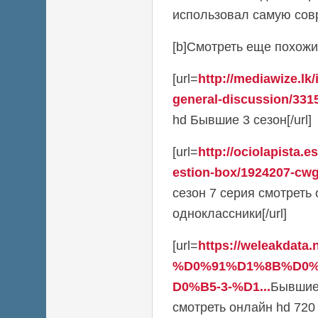
использовал самую сов
[b]Смотреть еще похожие
[url=
http://mediawize.lk
general-discussion/3315
hd Бывшие 3 сезон[/url]
[url=
http://ociolapista.
estion-box/1924207-cwg-
сезон 7 серия смотреть
одноклассники[/url]
[url=
https://weleakdata.
%D0%91%D1%8B%D0
D0%B5-3-%D1...
Бывшие 
смотреть онлайн hd 720 lo