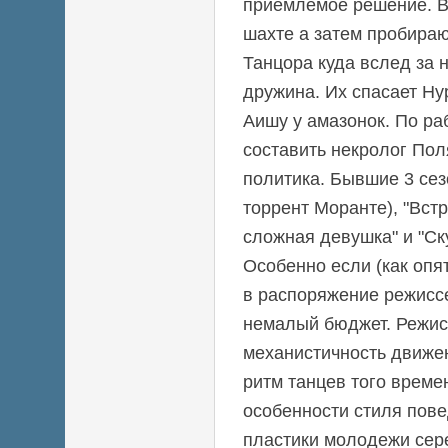
приемлемое решение. В
шахте а затем пробира
Танцора куда вслед за 
дружина. Их спасает Н
Аишу у амазонок. По р
составить некролог Пол
политика. Бывшие 3 сез
торрент Моранте), "Вст
сложная девушка" и "Ску
Особенно если (как опя
в распоряжение режисс
немалый бюджет. Режис
механистичность движе
ритм танцев того време
особенности стиля пов
пластики молодежи сер