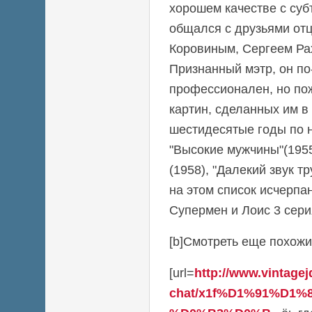
хорошем качестве с суб
общался с друзьями от
Коровиным, Сергеем Р
Признанный мэтр, он п
профессионален, но по
картин, сделанных им в
шестидесятые годы по 
"Высокие мужчины"(1955
(1958), "Далекий звук т
на этом список исчерпа
Супермен и Лоис 3 сери
[b]Смотреть еще похожие
[url=
http://www.vintage
chat/x1f%D1%91%D1%