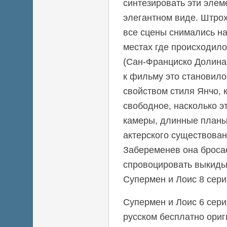
синтезировать эти элем
элегантном виде. Штро
все сцены снимались на
местах где происходил
(Сан-Франциско Долина
к фильму это становил
свойством стиля Янчо, 
свободное, насколько э
камеры, длинные планы
актерского существован
Забеременев она броса
спровоцировать выкиды
Супермен и Лоис 8 сери
Супермен и Лоис 6 сери
русском бесплатно ори