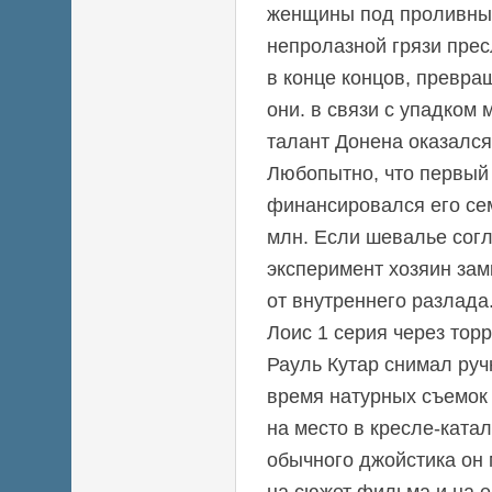
женщины под проливны
непролазной грязи прес
в конце концов, превращ
они. в связи с упадком
талант Донена оказалс
Любопытно, что первый
финансировался его се
млн. Если шевалье согл
эксперимент хозяин зам
от внутреннего разлада
Лоис 1 серия через торр
Рауль Кутар снимал руч
время натурных съемок 
на место в кресле-ката
обычного джойстика он 
на сюжет фильма и на 