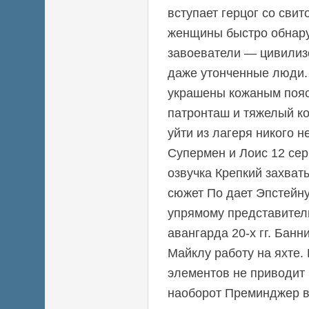
вступает герцог со сви
женщины быстро обнар
завоеватели — цивилиз
даже утонченные люди.
украшены кожаным пояс
патронташ и тяжелый ко
уйти из лагеря никого н
Супермен и Лоис 12 сер
озвучка Крепкий захва
сюжет По дает Эпстейн
упрямому представител
авангарда 20-х гг. Банн
Майклу работу на яхте.
элементов не приводит 
наоборот Преминджер в