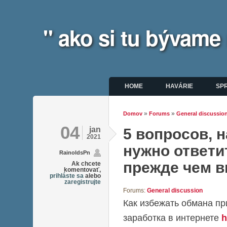
" ako si tu bývame
Hlavné menu
HOME
HAVÁRIE
SP
»
»
Domov
Forums
General discussio
Nachádzate sa tu
04
jan
5 вопросов, 
2021
нужно ответи
RainoldsPn
прежде чем 
Ak chcete
komentovať,
prihláste sa
alebo
zaregistrujte
Forums:
General discussion
Как избежать обмана пр
заработка в интернете
h