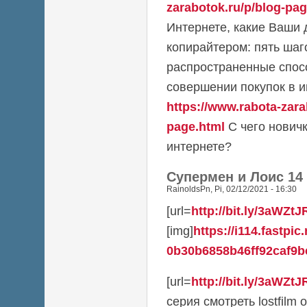
zarabotok.ru/p/blog-pag
Интернете, какие Ваши 
копирайтером: пять шаг
распространенные спос
совершении покупок в и
https://www.rabota-zara
page.html
С чего новичк
интернете?
Супермен и Лоис 14
RainoldsPn
,
Pi, 02/12/2021 - 16:30
[url=
http://bit.ly/3aWZtJ
[img]
https://i114.fastpic
0b30b6858b46ff92caf9bc
[url=
http://bit.ly/3aWZtJ
серия смотреть lostfilm он