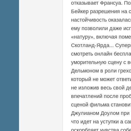
отказывает Франсуа. П
Бейкер разрешения на 
настойчивость оказалас
ему позволили даже ис
«натуру», включая пом
Скотланд-Ярда... Супер
смотреть онлайн беспл
уморительную сцену с 
Дельмоном в роли гре
который не может ответ
не изложив весь свой де
впечатлений после про
сценой фильма становит
Джулианом Доулом при 
что идет на уступки а с
оскорбляет чувства соб