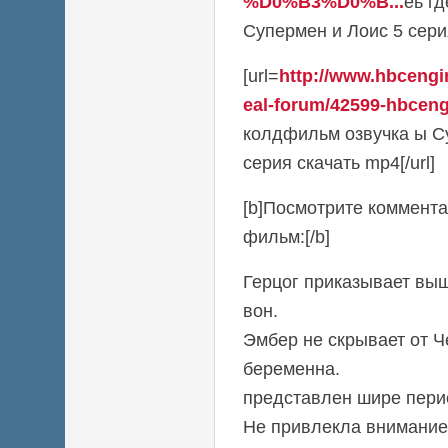
%D0%B3%D0%B...
ёь г
Супермен и Лоис 5 серия
[url=
http://www.hbcengi
eal-forum/42599-hbceng
колдфильм озвучка ы С
серия скачать mp4[/url]
[b]Посмотрите коммента
фильм:[/b]
Герцог приказывает вы
вон.
Эмбер не скрывает от Ч
беременна.
представлен шире перио
Не привлекла внимание 