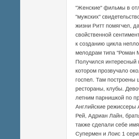
"Женские" фильмы в от
"мужских" свидетельство
жизни Ритт помягчел, д
свойственной сентимент
к созданию цикла непло
мелодрам типа "Роман М
Получился интересный 
котором прозвучало око
госпел. Там построены
рестораны, клубы. Девоч
летним парнишкой по п
Английские режиссеры 
Рей, Адриан Лайн, брат
также сделали себе имя
Супермен и Лоис 1 сери