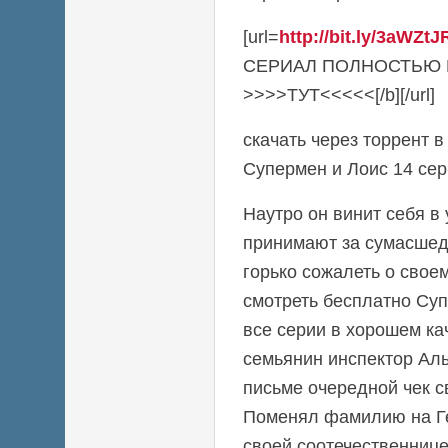
[url=
http://bit.ly/3aWZtJ
СЕРИАЛ ПОЛНОСТЬЮ
>>>>ТУТ<<<<<[/b][/url]
скачать через торрент 
Супермен и Лоис 14 сер
Наутро он винит себя в 
принимают за сумасшед
горько сожалеть о свое
смотреть бесплатно Суп
все серии в хорошем к
семьянин инспектор Ал
письме очередной чек 
Поменял фамилию на Г
своей соотечественнице