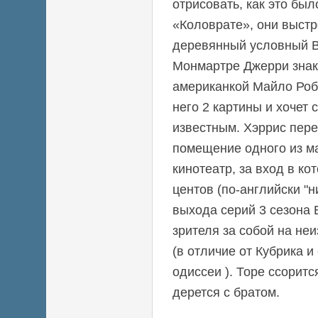
отрисовать, как это был
«Коловрате», они выст
деревянный условный 
Монмартре Джерри знак
американкой Майло Робе
него 2 картины и хочет 
известным. Хэррис пер
помещение одного из ма
кинотеатр, за вход в ко
центов (по-английски "н
выхода серий 3 сезона
зрителя за собой на не
(в отличие от Кубрика и
одиссеи ). Торе ссоритс
дерется с братом.