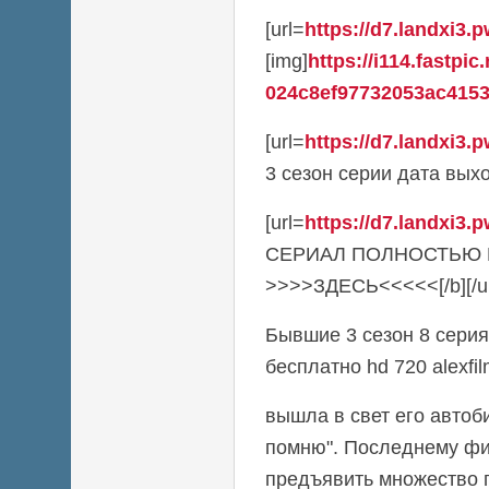
[url=
https://d7.landxi3.p
[img]
https://i114.fastpic
024c8ef97732053ac41533
[url=
https://d7.landxi3.p
3 сезон серии дата выхода
[url=
https://d7.landxi3.p
СЕРИАЛ ПОЛНОСТЬЮ
>>>>ЗДЕСЬ<<<<<[/b][/ur
Бывшие 3 сезон 8 серия
бесплатно hd 720 alexfi
вышла в свет его автоб
помню". Последнему ф
предъявить множество п