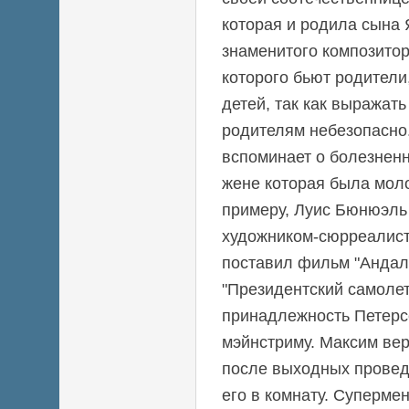
которая и родила сына 
знаменитого композитор
которого бьют родители,
детей, так как выражат
родителям небезопасно
вспоминает о болезненн
жене которая была молож
примеру, Луис Бюнюэль
художником-сюрреалис
поставил фильм "Андалу
"Президентский самоле
принадлежность Петерс
мэйнстриму. Максим ве
после выходных провед
его в комнату. Супермен