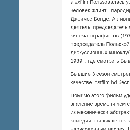
alexfilm Пользовалась 
человек Флинт", парод
Джеймсе Бонде. Актив
деятель: председатель
кинематографистов (19
председатель Польско
дискуссионных киноклуб
1989 г. где смотреть Б
Бывшие 3 сезон смотре
качестве lostfilm hd бес
Помимо этого фильм уд
значение времени чем 
из механически-абстрак
комедии привыкшего к
нарисованным наспех. 