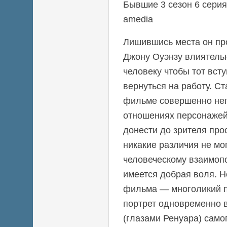
Бывшие 3 сезон 6 серия
amedia
Лишившись места он про
Джону Оуэнзу влиятель
человеку чтобы тот всту
вернуться на работу. С
фильме совершенно неп
отношениях персонажей
донести до зрителя прос
никакие различия не мо
человеческому взаимоп
имеется добрая воля. 
фильма — многоликий 
портрет одновременно в
(глазами Ренуара) самог