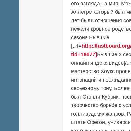
его взгляда на мир. М
Аллегре который был м
лет были отношения сов
нежели кровное родство.
сезона Бывшие
[url=
http://lustboard.o
tid=19677]
Бывшие 3 сез
онлайн яндекс видео[/ur
мастерство Хоукс проя
интонаций и неожиданн
серьезному тону. Более
был Стэнли Кубрик, по
творчество борьбе с ус
голливудских жанров. 
штате Орегон, универси
как бакалавр искусств,