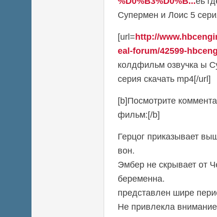
%D0%B3%D0%B...
ёь г
Супермен и Лоис 5 серия
[url=
http://www.hbcengi
eal-forum/42599-hbceng
колдфильм озвучка ы С
серия скачать mp4[/url]
[b]Посмотрите коммента
фильм:[/b]
Герцог приказывает вы
вон.
Эмбер не скрывает от Ч
беременна.
представлен шире перио
Не привлекла внимание 