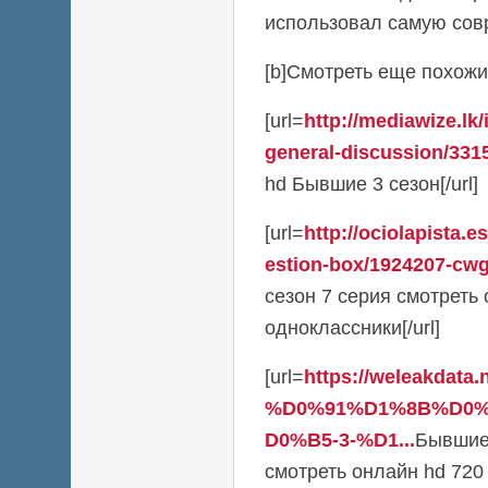
использовал самую сов
[b]Смотреть еще похожие
[url=
http://mediawize.lk
general-discussion/3315
hd Бывшие 3 сезон[/url]
[url=
http://ociolapista.
estion-box/1924207-cwg-
сезон 7 серия смотреть
одноклассники[/url]
[url=
https://weleakdata.
%D0%91%D1%8B%D0
D0%B5-3-%D1...
Бывшие 
смотреть онлайн hd 720 lo