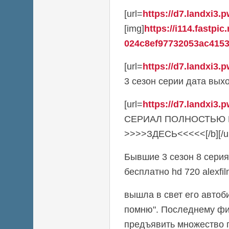
[url=
https://d7.landxi3.p
[img]
https://i114.fastpic
024c8ef97732053ac41533
[url=
https://d7.landxi3.p
3 сезон серии дата выхода
[url=
https://d7.landxi3.p
СЕРИАЛ ПОЛНОСТЬЮ
>>>>ЗДЕСЬ<<<<<[/b][/ur
Бывшие 3 сезон 8 серия
бесплатно hd 720 alexfi
вышла в свет его автоб
помню". Последнему ф
предъявить множество п