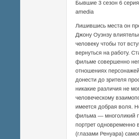
Бывшие 3 сезон 6 серия
amedia
Лишившись места он про
Джону Оуэнзу влиятель
человеку чтобы тот всту
вернуться на работу. С
фильме совершенно неп
отношениях персонажей
донести до зрителя прос
никакие различия не мо
человеческому взаимоп
имеется добрая воля. 
фильма — многоликий 
портрет одновременно в
(глазами Ренуара) самог