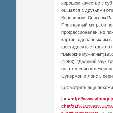
хорошем качестве с суб
общался с друзьями от
Коровиным, Сергеем Р
Признанный мэтр, он п
профессионален, но по
картин, сделанных им в
шестидесятые годы по 
"Высокие мужчины"(1955
(1958), "Далекий звук т
на этом список исчерпа
Супермен и Лоис 3 сери
[b]Смотреть еще похожие
[url=
http://www.vintage
chat/x1f%D1%91%D1%