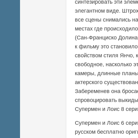
синтезировать эти элем
элегантном виде. Штро
все сцены снимались на
местах где происходил
(Сан-Франциско Долина
к фильму это становил
свойством стиля Янчо, 
свободное, насколько э
камеры, длинные планы
актерского существован
Забеременев она броса
спровоцировать выкиды
Супермен и Лоис 8 сери
Супермен и Лоис 6 сери
русском бесплатно ори