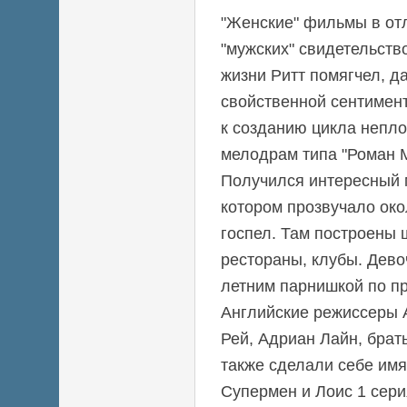
"Женские" фильмы в от
"мужских" свидетельство
жизни Ритт помягчел, д
свойственной сентимент
к созданию цикла непло
мелодрам типа "Роман М
Получился интересный 
котором прозвучало око
госпел. Там построены
рестораны, клубы. Девоч
летним парнишкой по п
Английские режиссеры 
Рей, Адриан Лайн, брат
также сделали себе имя
Супермен и Лоис 1 сери