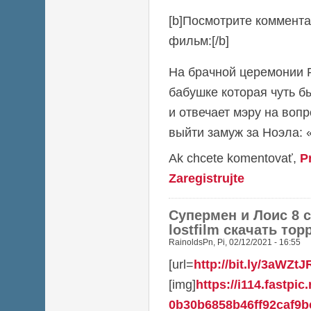
[b]Посмотрите коммента
фильм:[/b]
На брачной церемонии 
бабушке которая чуть б
и отвечает мэру на вопр
выйти замуж за Ноэла: 
Ak chcete komentovať,
P
Zaregistrujte
Супермен и Лоис 8 
lostfilm скачать то
RainoldsPn
,
Pi, 02/12/2021 - 16:55
[url=
http://bit.ly/3aWZtJ
[img]
https://i114.fastpic
0b30b6858b46ff92caf9bc