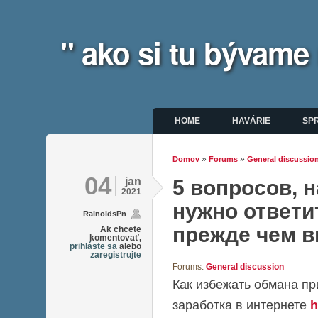
" ako si tu bývame
Hlavné menu
HOME
HAVÁRIE
SP
»
»
Domov
Forums
General discussio
Nachádzate sa tu
04
jan
5 вопросов, 
2021
нужно ответи
RainoldsPn
прежде чем 
Ak chcete
komentovať,
prihláste sa
alebo
zaregistrujte
Forums:
General discussion
Как избежать обмана пр
заработка в интернете
h