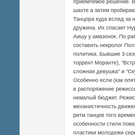
приемлемое решение. В
шахте а затем пробира
Танцора куда вслед за 
дружина. Их спасает Н
Аишу у амазонок. По р
составить некролог Пол
политика. Бывшие 3 сез
торрент Моранте), "Вст
сложная девушка" и "Ску
Особенно если (как опя
в распоряжение режисс
немалый бюджет. Режис
механистичность движе
ритм танцев того време
особенности стиля пов
пластики молодежи сер