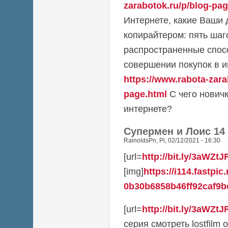
zarabotok.ru/p/blog-pag
Интернете, какие Ваши 
копирайтером: пять шаг
распространенные спос
совершении покупок в и
https://www.rabota-zara
page.html
С чего новичк
интернете?
Супермен и Лоис 14
RainoldsPn
,
Pi, 02/12/2021 - 16:30
[url=
http://bit.ly/3aWZtJ
[img]
https://i114.fastpic
0b30b6858b46ff92caf9bc
[url=
http://bit.ly/3aWZtJ
серия смотреть lostfilm он