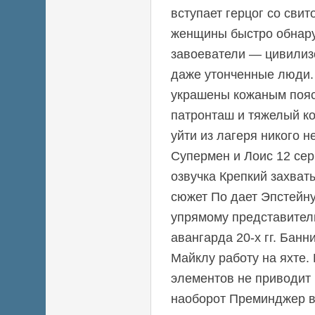
вступает герцог со сви
женщины быстро обнар
завоеватели — цивилиз
даже утонченные люди.
украшены кожаным пояс
патронташ и тяжелый ко
уйти из лагеря никого н
Супермен и Лоис 12 сер
озвучка Крепкий захва
сюжет По дает Эпстейн
упрямому представител
авангарда 20-х гг. Банн
Майклу работу на яхте.
элементов не приводит 
наоборот Преминджер в