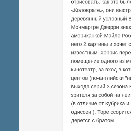
отрисовать, как это был
«Коловрате», они выст
деревянный условный 
Монмартре Джерри знак
американкой Майло Робе
него 2 картины и хочет 
известным. Хэррис пер
помещение одного из ма
кинотеатр, за вход в ко
центов (по-английски "н
выхода серий 3 сезона
зрителя за собой на не
(в отличие от Кубрика и
одиссеи ). Торе ссоритс
дерется с братом.