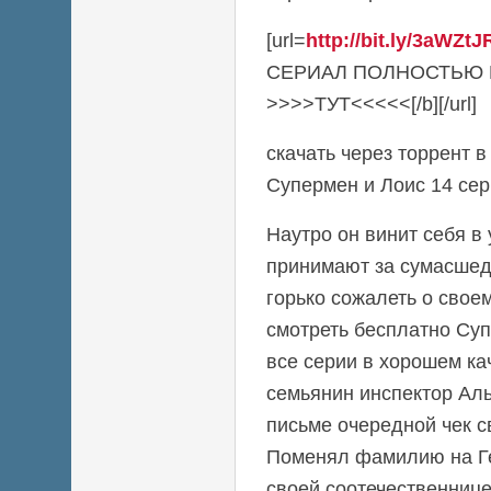
[url=
http://bit.ly/3aWZtJ
СЕРИАЛ ПОЛНОСТЬЮ
>>>>ТУТ<<<<<[/b][/url]
скачать через торрент 
Супермен и Лоис 14 сер
Наутро он винит себя в 
принимают за сумасшед
горько сожалеть о свое
смотреть бесплатно Суп
все серии в хорошем к
семьянин инспектор Ал
письме очередной чек 
Поменял фамилию на Г
своей соотечественнице