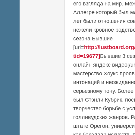
его взгляда на мир. М
Аллегре который был м
лет были отношения сов
нежели кровное родство.
сезона Бывшие
[url=
http://lustboard.o
tid=19677]
Бывшие 3 сез
онлайн яндекс видео[/ur
мастерство Хоукс проя
интонаций и неожиданн
серьезному тону. Более
был Стэнли Кубрик, по
творчество борьбе с ус
голливудских жанров. 
штате Орегон, универси
как бакалавр искусств,