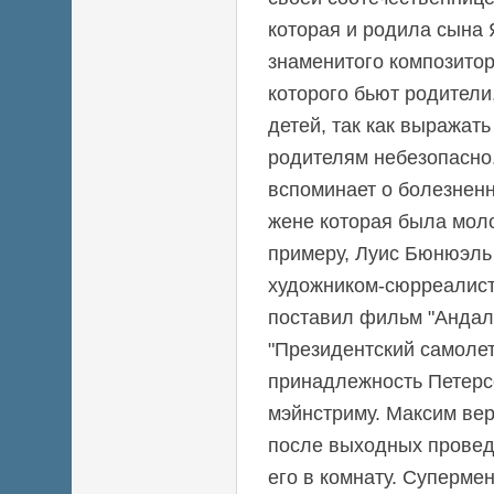
которая и родила сына 
знаменитого композитор
которого бьют родители,
детей, так как выражат
родителям небезопасно
вспоминает о болезненн
жене которая была молож
примеру, Луис Бюнюэль
художником-сюрреалис
поставил фильм "Андалу
"Президентский самоле
принадлежность Петерс
мэйнстриму. Максим ве
после выходных провед
его в комнату. Супермен