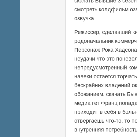
скачать Бывшие 3 сезон
смотреть колдфильм оз
озвучка
Режиссер, сделавший ки
родоначальник коммерч
Персонаж Рока Хадсона 
неудачи что это понево
непредусмотренный ком
навеки остается торчат
бескрайних владений 
обожанием. скачать Быв
медиа гет Франц попад
приходит в себя в боль
отвергаешь что-то, то п
внутренняя потребность