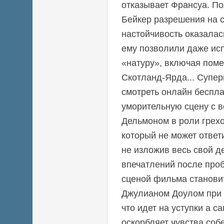
отказывает Франсуа. П
Бейкер разрешения на 
настойчивость оказалас
ему позволили даже ис
«натуру», включая пом
Скотланд-Ярда... Супер
смотреть онлайн беспл
уморительную сцену с 
Дельмоном в роли гре
который не может ответ
не изложив весь свой де
впечатлений после про
сценой фильма становит
Джулианом Доулом при 
что идет на уступки а с
оскорбляет чувства соб