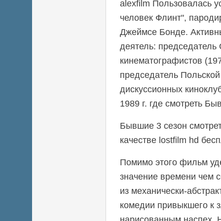
alexfilm Пользовалась 
человек Флинт", парод
Джеймсе Бонде. Актив
деятель: председатель
кинематографистов (19
председатель Польско
дискуссионных киноклуб
1989 г. где смотреть Б
Бывшие 3 сезон смотре
качестве lostfilm hd бес
Помимо этого фильм уд
значение времени чем 
из механически-абстрак
комедии привыкшего к
нарисованным наспех. 