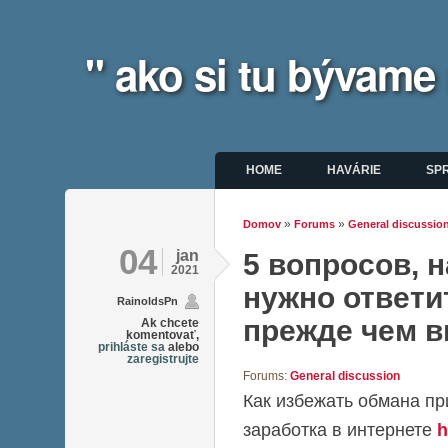
" ako si tu bývame
Hlavné menu
HOME
HAVÁRIE
SP
»
»
Domov
Forums
General discussio
Nachádzate sa tu
04
jan
5 вопросов, 
2021
нужно ответи
RainoldsPn
прежде чем 
Ak chcete
komentovať,
prihláste sa
alebo
zaregistrujte
Forums:
General discussion
Как избежать обмана пр
заработка в интернете
h