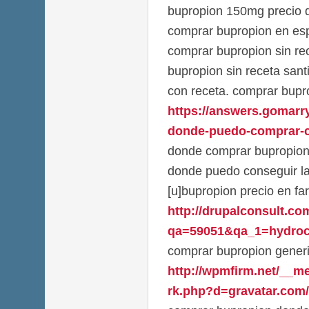
bupropion 150mg precio d
comprar bupropion en es
comprar bupropion sin re
bupropion sin receta san
con receta. comprar bupr
https://answers.gomarr
donde-puedo-comprar-c
donde comprar bupropion 
donde puedo conseguir la
[u]bupropion precio en fa
http://drupalconsult.c
qa=59051&qa_1=hydroch
comprar bupropion gener
http://wpmfirm.net/__m
rk.php?d=gravatar.com/l