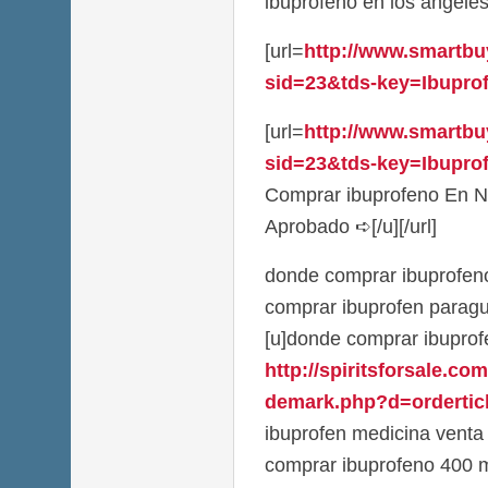
ibuprofeno en los angele
[url=
http://www.smartbu
sid=23&tds-key=Ibuprofe
[url=
http://www.smartbu
sid=23&tds-key=Ibuprof
Comprar ibuprofeno En N
Aprobado ➪[/u][/url]
donde comprar ibuprofeno
comprar ibuprofen parag
[u]donde comprar ibuprofe
http://spiritsforsale.co
demark.php?d=orderticl
ibuprofen medicina venta
comprar ibuprofeno 400 