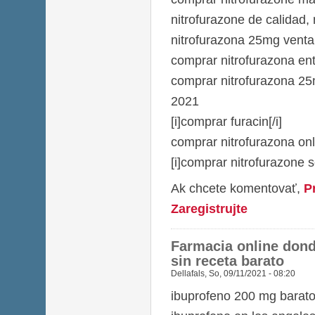
nitrofurazone de calidad, 
nitrofurazona 25mg venta
comprar nitrofurazona en
comprar nitrofurazona 25m
2021
[i]comprar furacin[/i]
comprar nitrofurazona onl
[i]comprar nitrofurazone 
Ak chcete komentovať,
P
Zaregistrujte
Farmacia online don
sin receta barato
Dellafals
,
So, 09/11/2021 - 08:20
ibuprofeno 200 mg barat