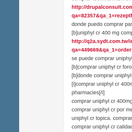
http://drupalconsult.c
qa=82357&qa_1=rezeptfr
donde puedo comprar past
[b]uniphyl cr 400 mg comp
http://q2a.sydt.com.tw/
qa=449669&qa_1=order-
se puede comprar uniphyl 
[b]comprar uniphyl cr foro
[b]donde comprar uniphyl 
[i]comprar uniphyl cr 400
pharmacies[/i]
comprar uniphyl cr 400mg 
comprar uniphyl cr por m
uniphyl cr topica. comprar
comprar uniphyl cr calida