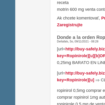
receta
motrin 600 mg venta con
Ak chcete komentovať,
P
Zaregistrujte
Donde a la orden Rop
Dellafals
,
So, 09/11/2021 - 08:28
[url=
http://buy-safely.b
key=Ropinirole][u][b]
0,25mg BARATO EN LiNEA[
[url=
http://buy-safely.b
key=Ropinirole][u]
⇒ CLI
ropinirol 0,5mg comprar e
comprar ropinirol 1mg aut
ropinirole 0,5 mg de venta