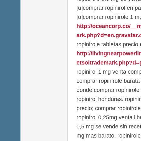
[u]comprar ropinirol en p
[u]comprar ropinirole 1 m
http://oceancorp.co/__
ark.php?d=en.gravatar.c
ropinirole tabletas precio
http://livingnearpowerl
etsoltrademark.php?d=g
ropinirol 1 mg venta comp
comprar ropinirole barata
donde comprar ropinirole
ropinirol honduras. ropin
precio; comprar ropinirol
ropinirol 0,25mg venta lib
0,5 mg se vende sin recet
mg mas barato. ropinirole