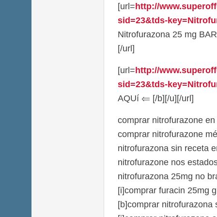
[url=
http://www.superoff
sid=23&tds-key=Nitrof
Nitrofurazona 25 mg BAR
[/url]
[url=
http://www.superoff
sid=23&tds-key=Nitrofu
AQUí ⇐ [/b][/u][/url]
comprar nitrofurazone en 
comprar nitrofurazone m
nitrofurazona sin receta 
nitrofurazone nos estado
nitrofurazona 25mg no bra
[i]comprar furacin 25mg gra
[b]comprar nitrofurazona 