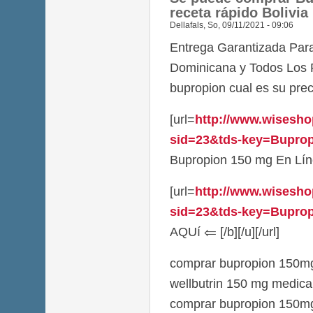
receta rápido Bolivia
Dellafals
,
So, 09/11/2021 - 09:06
Entrega Garantizada Par
Dominicana y Todos Los 
bupropion cual es su pre
[url=
http://www.wisesho
sid=23&tds-key=Buprop
Bupropion 150 mg En Línea
[url=
http://www.wisesho
sid=23&tds-key=Bupropi
AQUí ⇐ [/b][/u][/url]
comprar bupropion 150mg 
wellbutrin 150 mg medic
comprar bupropion 150mg 