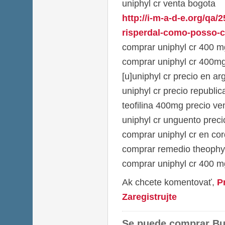
uniphyl cr venta bogota
http://i-m-a-d-e.org/qa/
risperdal-como-posso-c
comprar uniphyl cr 400 m
comprar uniphyl cr 400mg
[u]uniphyl cr precio en ar
uniphyl cr precio republi
teofilina 400mg precio v
uniphyl cr unguento preci
comprar uniphyl cr en co
comprar remedio theophyl
comprar uniphyl cr 400 m
Ak chcete komentovať,
P
Zaregistrujte
Se puede comprar Bu