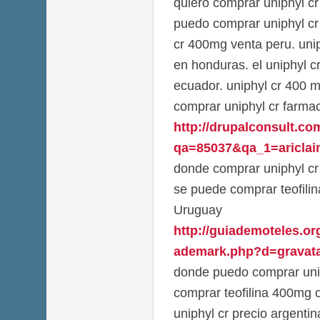
quiero comprar uniphyl c
puedo comprar uniphyl cr 
cr 400mg venta peru. uni
en honduras. el uniphyl c
ecuador. uniphyl cr 400 m
comprar uniphyl cr farmac
http://drupalconsult.c
qa=85037&qa_1=ariclaim
donde comprar uniphyl cr 
se puede comprar teofilin
Uruguay
http://guiademoteles.or
ademark.php?d=gravata
donde puedo comprar unip
comprar teofilina 400mg o
uniphyl cr precio argenti