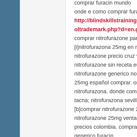
comprar furacin mundo
onde e como comprar fur
http://blindskillstraini
oltrademark.php?d=en.g
comprar nitrofurazone pa
[i]nitrofurazona 25mg en 
nitrofurazone precio cruz
nitrofurazone sin receta 
nitrofurazone generico no 
25mg español comprar. o
nitrofurazona. donde com
tacna; nitrofurazona sevil
[b]comprar nitrofurazone 
nitrofurazone 25mg venta 
precios colombia. compra
generico furacin.