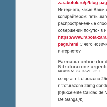
zarabotok.ru/p/blog-pag
Интернете, какие Ваши 
копирайтером: пять шаг
распространенные спос
совершении покупок в и
https://www.rabota-zara
page.html
С чего новичк
интернете?
Farmacia online don
Nitrofurazone urgent
Dellafals
,
So, 09/11/2021 - 08:14
comprar nitrofurazone 25m
nitrofurazona 25mg dond
[b]Excelente Calidad de 
De Ganga[/b]