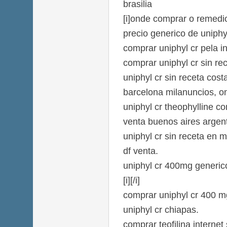
brasilia
[i]onde comprar o remedio 
precio generico de uniphy
comprar uniphyl cr pela in
comprar uniphyl cr sin r
uniphyl cr sin receta cost
barcelona milanuncios, o
uniphyl cr theophylline c
venta buenos aires argen
uniphyl cr sin receta en 
df venta.
uniphyl cr 400mg generic
[i][/i]
comprar uniphyl cr 400 mg
uniphyl cr chiapas.
comprar teofilina internet