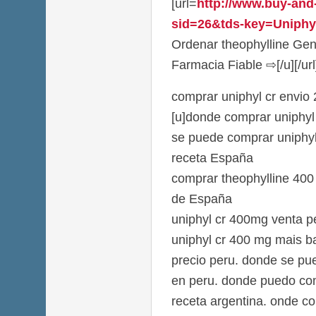
[url=
http://www.buy-and
sid=26&tds-key=Uniphyl
Ordenar theophylline Gen
Farmacia Fiable ⇨[/u][/url
comprar uniphyl cr envio
[u]donde comprar uniphyl 
se puede comprar uniphyl
receta España
comprar theophylline 40
de España
uniphyl cr 400mg venta 
uniphyl cr 400 mg mais ba
precio peru. donde se pu
en peru. donde puedo com
receta argentina. onde c