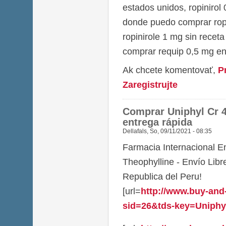
estados unidos, ropinirol
donde puedo comprar ropi
ropinirole 1 mg sin receta
comprar requip 0,5 mg e
Ak chcete komentovať,
P
Zaregistrujte
Comprar Uniphyl Cr 
entrega rápida
Dellafals
,
So, 09/11/2021 - 08:35
Farmacia Internacional E
Theophylline - Envío Lib
Republica del Peru!
[url=
http://www.buy-and
sid=26&tds-key=Uniphyl_