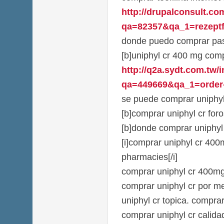
http://drupalconsult.c
qa=82357&qa_1=rezeptfr
donde puedo comprar past
[b]uniphyl cr 400 mg comp
http://q2a.sydt.com.tw/
qa=449669&qa_1=order-
se puede comprar uniphyl 
[b]comprar uniphyl cr foro
[b]donde comprar uniphyl 
[i]comprar uniphyl cr 400
pharmacies[/i]
comprar uniphyl cr 400mg 
comprar uniphyl cr por m
uniphyl cr topica. comprar
comprar uniphyl cr calida