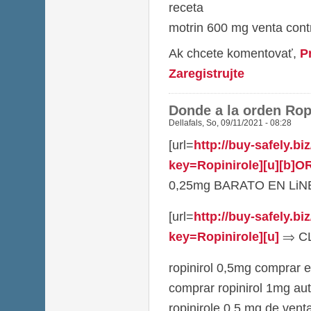
receta
motrin 600 mg venta con
Ak chcete komentovať,
P
Zaregistrujte
Donde a la orden Rop
Dellafals
,
So, 09/11/2021 - 08:28
[url=
http://buy-safely.b
key=Ropinirole][u][b]
0,25mg BARATO EN LiNEA[
[url=
http://buy-safely.b
key=Ropinirole][u]
⇒ CLI
ropinirol 0,5mg comprar e
comprar ropinirol 1mg aut
ropinirole 0,5 mg de venta