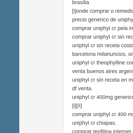
brasilia
[i]onde comprar o remedio 
precio generico de uniphy
comprar uniphyl cr pela in
comprar uniphyl cr sin r
uniphyl cr sin receta cost
barcelona milanuncios, o
uniphyl cr theophylline c
venta buenos aires argen
uniphyl cr sin receta en 
df venta.
uniphyl cr 400mg generic
[i][/i]
comprar uniphyl cr 400 mg
uniphyl cr chiapas.
comprar teofilina internet