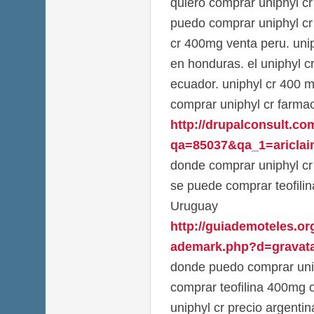
quiero comprar uniphyl c
puedo comprar uniphyl cr 
cr 400mg venta peru. uni
en honduras. el uniphyl c
ecuador. uniphyl cr 400 m
comprar uniphyl cr farmac
http://drupalconsult.c
qa=85037&qa_1=ariclaim
donde comprar uniphyl cr 
se puede comprar teofilin
Uruguay
http://guiademoteles.or
ademark.php?d=gravata
donde puedo comprar unip
comprar teofilina 400mg o
uniphyl cr precio argenti