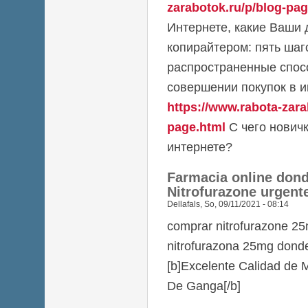
zarabotok.ru/p/blog-pag
Интернете, какие Ваши 
копирайтером: пять шаг
распространенные спос
совершении покупок в и
https://www.rabota-zara
page.html
С чего новичк
интернете?
Farmacia online don
Nitrofurazone urgent
Dellafals
,
So, 09/11/2021 - 08:14
comprar nitrofurazone 25m
nitrofurazona 25mg dond
[b]Excelente Calidad de 
De Ganga[/b]