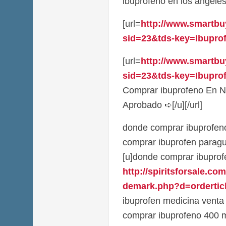
ibuprofeno en los angele
[url=
http://www.smartbu
sid=23&tds-key=Ibuprofe
[url=
http://www.smartbu
sid=23&tds-key=Ibuprof
Comprar ibuprofeno En N
Aprobado ➪[/u][/url]
donde comprar ibuprofeno
comprar ibuprofen parag
[u]donde comprar ibuprofe
http://spiritsforsale.co
demark.php?d=orderticl
ibuprofen medicina venta
comprar ibuprofeno 400 