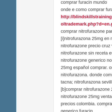
comprar furacin mundo
onde e como comprar fur
http://blindskillstraini
oltrademark.php?d=en.g
comprar nitrofurazone pa
[i]nitrofurazona 25mg en 
nitrofurazone precio cruz
nitrofurazone sin receta 
nitrofurazone generico no 
25mg español comprar. o
nitrofurazona. donde com
tacna; nitrofurazona sevil
[b]comprar nitrofurazone 
nitrofurazone 25mg venta 
precios colombia. compra
generico furacin.