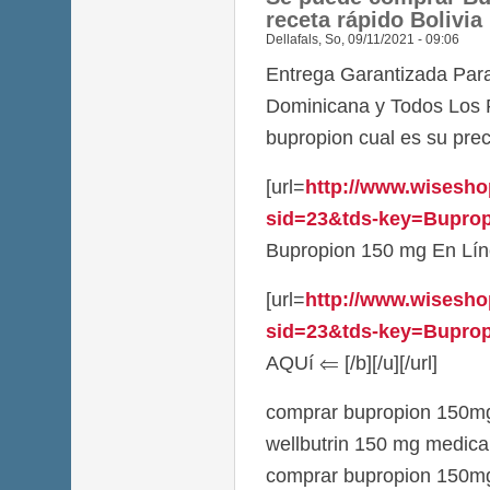
receta rápido Bolivia
Dellafals
,
So, 09/11/2021 - 09:06
Entrega Garantizada Par
Dominicana y Todos Los 
bupropion cual es su pre
[url=
http://www.wisesho
sid=23&tds-key=Buprop
Bupropion 150 mg En Línea
[url=
http://www.wisesho
sid=23&tds-key=Bupropi
AQUí ⇐ [/b][/u][/url]
comprar bupropion 150mg 
wellbutrin 150 mg medic
comprar bupropion 150mg 