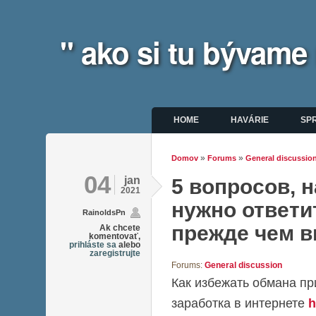
" ako si tu bývame
Hlavné menu
HOME
HAVÁRIE
SP
»
»
Domov
Forums
General discussio
Nachádzate sa tu
04
jan
5 вопросов, 
2021
нужно ответи
RainoldsPn
прежде чем 
Ak chcete
komentovať,
prihláste sa
alebo
zaregistrujte
Forums:
General discussion
Как избежать обмана пр
заработка в интернете
h