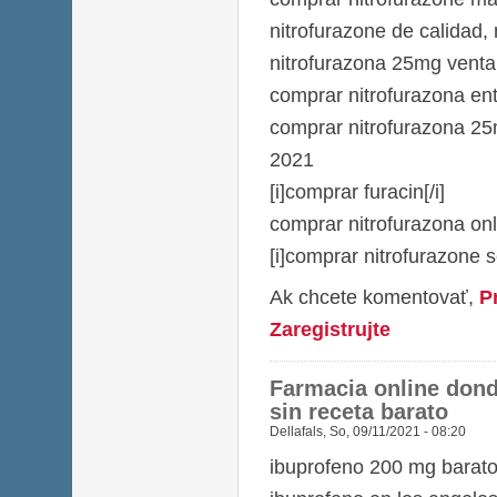
nitrofurazone de calidad, 
nitrofurazona 25mg venta
comprar nitrofurazona en
comprar nitrofurazona 25m
2021
[i]comprar furacin[/i]
comprar nitrofurazona onl
[i]comprar nitrofurazone 
Ak chcete komentovať,
P
Zaregistrujte
Farmacia online don
sin receta barato
Dellafals
,
So, 09/11/2021 - 08:20
ibuprofeno 200 mg barat