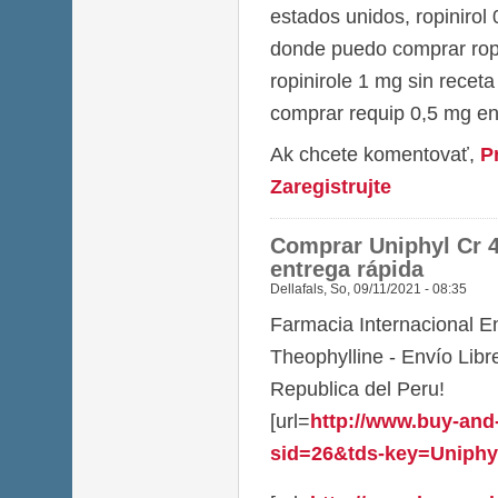
estados unidos, ropinirol
donde puedo comprar ropi
ropinirole 1 mg sin receta
comprar requip 0,5 mg e
Ak chcete komentovať,
P
Zaregistrujte
Comprar Uniphyl Cr 
entrega rápida
Dellafals
,
So, 09/11/2021 - 08:35
Farmacia Internacional E
Theophylline - Envío Lib
Republica del Peru!
[url=
http://www.buy-and
sid=26&tds-key=Uniphyl_