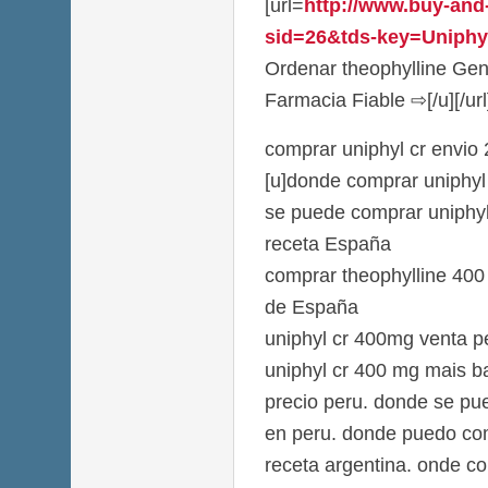
[url=
http://www.buy-and
sid=26&tds-key=Uniphyl
Ordenar theophylline Gen
Farmacia Fiable ⇨[/u][/url
comprar uniphyl cr envio
[u]donde comprar uniphyl 
se puede comprar uniphyl
receta España
comprar theophylline 40
de España
uniphyl cr 400mg venta 
uniphyl cr 400 mg mais ba
precio peru. donde se pu
en peru. donde puedo com
receta argentina. onde c