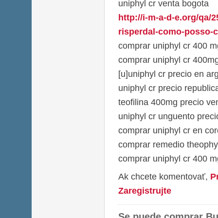
uniphyl cr venta bogota
http://i-m-a-d-e.org/qa/
risperdal-como-posso-c
comprar uniphyl cr 400 m
comprar uniphyl cr 400mg
[u]uniphyl cr precio en ar
uniphyl cr precio republi
teofilina 400mg precio v
uniphyl cr unguento preci
comprar uniphyl cr en co
comprar remedio theophyl
comprar uniphyl cr 400 m
Ak chcete komentovať,
P
Zaregistrujte
Se puede comprar Bu