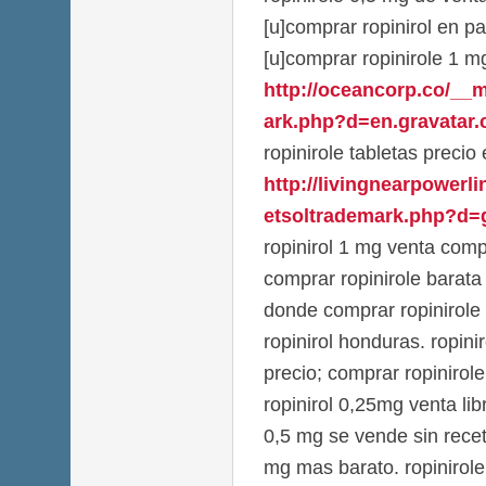
[u]comprar ropinirol en p
[u]comprar ropinirole 1 m
http://oceancorp.co/__
ark.php?d=en.gravatar.c
ropinirole tabletas precio
http://livingnearpowerl
etsoltrademark.php?d=g
ropinirol 1 mg venta comp
comprar ropinirole barata
donde comprar ropinirole
ropinirol honduras. ropin
precio; comprar ropinirol
ropinirol 0,25mg venta lib
0,5 mg se vende sin recet
mg mas barato. ropinirole