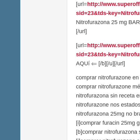
[url=
http://www.superoff
sid=23&tds-key=Nitrof
Nitrofurazona 25 mg BAR
[/url]
[url=
http://www.superoff
sid=23&tds-key=Nitrofu
AQUí ⇐ [/b][/u][/url]
comprar nitrofurazone en 
comprar nitrofurazone m
nitrofurazona sin receta 
nitrofurazone nos estado
nitrofurazona 25mg no bra
[i]comprar furacin 25mg gra
[b]comprar nitrofurazona 