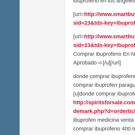
ibuprofeno en los angele
[url=
http://www.smartbu
sid=23&tds-key=Ibuprofe
[url=
http://www.smartbu
sid=23&tds-key=Ibuprof
Comprar ibuprofeno En N
Aprobado ➪[/u][/url]
donde comprar ibuprofeno
comprar ibuprofen parag
[u]donde comprar ibuprofe
http://spiritsforsale.co
demark.php?d=orderticl
ibuprofen medicina venta
comprar ibuprofeno 400 