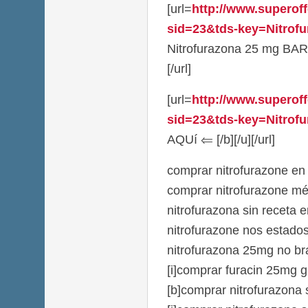
[url=
http://www.superoff
sid=23&tds-key=Nitrof
Nitrofurazona 25 mg BAR
[/url]
[url=
http://www.superoff
sid=23&tds-key=Nitrofu
AQUí ⇐ [/b][/u][/url]
comprar nitrofurazone en 
comprar nitrofurazone m
nitrofurazona sin receta 
nitrofurazone nos estado
nitrofurazona 25mg no bra
[i]comprar furacin 25mg gra
[b]comprar nitrofurazona 