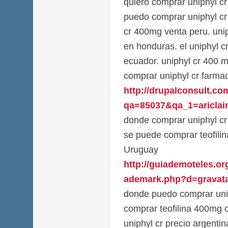
quiero comprar uniphyl c
puedo comprar uniphyl cr 
cr 400mg venta peru. uni
en honduras. el uniphyl c
ecuador. uniphyl cr 400 m
comprar uniphyl cr farmac
http://drupalconsult.c
qa=85037&qa_1=ariclaim
donde comprar uniphyl cr 
se puede comprar teofilin
Uruguay
http://guiademoteles.or
ademark.php?d=gravata
donde puedo comprar unip
comprar teofilina 400mg o
uniphyl cr precio argenti