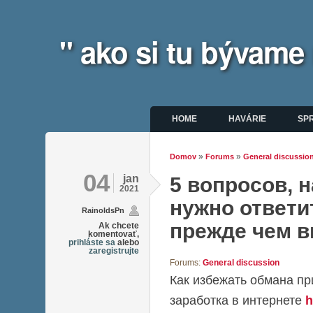
" ako si tu bývame
Hlavné menu
HOME
HAVÁRIE
SP
»
»
Domov
Forums
General discussio
Nachádzate sa tu
04
jan
5 вопросов, 
2021
нужно ответи
RainoldsPn
прежде чем 
Ak chcete
komentovať,
prihláste sa
alebo
zaregistrujte
Forums:
General discussion
Как избежать обмана пр
заработка в интернете
h