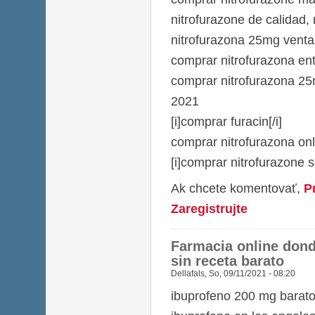
nitrofurazone de calidad, 
nitrofurazona 25mg venta
comprar nitrofurazona en
comprar nitrofurazona 25m
2021
[i]comprar furacin[/i]
comprar nitrofurazona onl
[i]comprar nitrofurazone 
Ak chcete komentovať,
P
Zaregistrujte
Farmacia online don
sin receta barato
Dellafals
,
So, 09/11/2021 - 08:20
ibuprofeno 200 mg barat