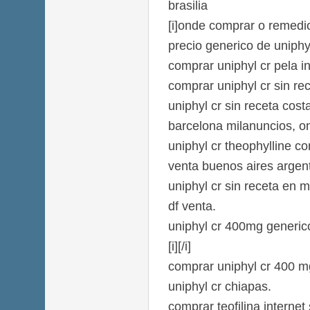
brasilia
[i]onde comprar o remedio 
precio generico de uniphy
comprar uniphyl cr pela in
comprar uniphyl cr sin r
uniphyl cr sin receta cost
barcelona milanuncios, o
uniphyl cr theophylline c
venta buenos aires argen
uniphyl cr sin receta en 
df venta.
uniphyl cr 400mg generic
[i][/i]
comprar uniphyl cr 400 mg
uniphyl cr chiapas.
comprar teofilina internet