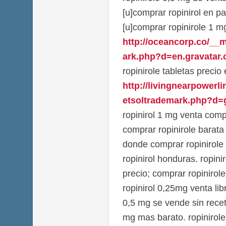
[u]comprar ropinirol en p
[u]comprar ropinirole 1 m
http://oceancorp.co/__
ark.php?d=en.gravatar.c
ropinirole tabletas precio
http://livingnearpowerl
etsoltrademark.php?d=g
ropinirol 1 mg venta comp
comprar ropinirole barata
donde comprar ropinirole
ropinirol honduras. ropin
precio; comprar ropinirol
ropinirol 0,25mg venta lib
0,5 mg se vende sin recet
mg mas barato. ropinirole