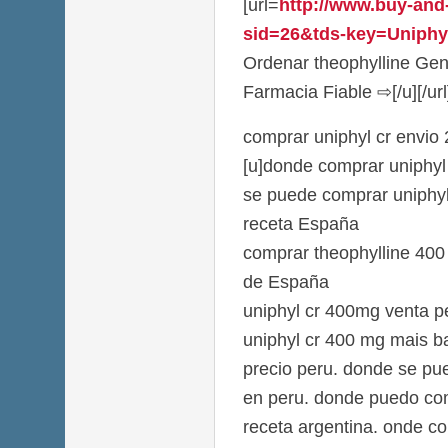
[url=
http://www.buy-and
sid=26&tds-key=Uniphyl
Ordenar theophylline Gen
Farmacia Fiable ⇨[/u][/url
comprar uniphyl cr envio
[u]donde comprar uniphyl 
se puede comprar uniphyl
receta España
comprar theophylline 40
de España
uniphyl cr 400mg venta 
uniphyl cr 400 mg mais ba
precio peru. donde se pu
en peru. donde puedo com
receta argentina. onde c