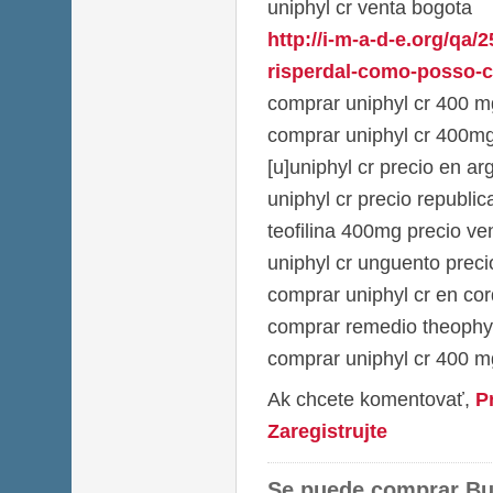
uniphyl cr venta bogota
http://i-m-a-d-e.org/qa/
risperdal-como-posso-c
comprar uniphyl cr 400 m
comprar uniphyl cr 400mg
[u]uniphyl cr precio en ar
uniphyl cr precio republi
teofilina 400mg precio v
uniphyl cr unguento preci
comprar uniphyl cr en co
comprar remedio theophyl
comprar uniphyl cr 400 m
Ak chcete komentovať,
P
Zaregistrujte
Se puede comprar Bu