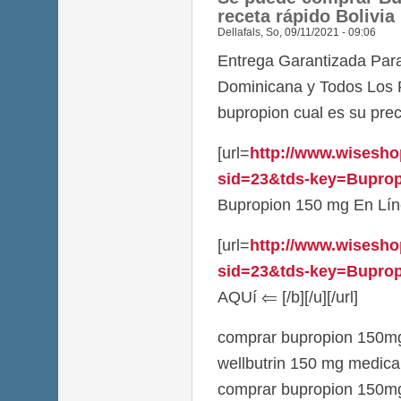
receta rápido Bolivia
Dellafals
,
So, 09/11/2021 - 09:06
Entrega Garantizada Par
Dominicana y Todos Los 
bupropion cual es su pre
[url=
http://www.wisesho
sid=23&tds-key=Buprop
Bupropion 150 mg En Línea
[url=
http://www.wisesho
sid=23&tds-key=Bupropi
AQUí ⇐ [/b][/u][/url]
comprar bupropion 150mg 
wellbutrin 150 mg medic
comprar bupropion 150mg 