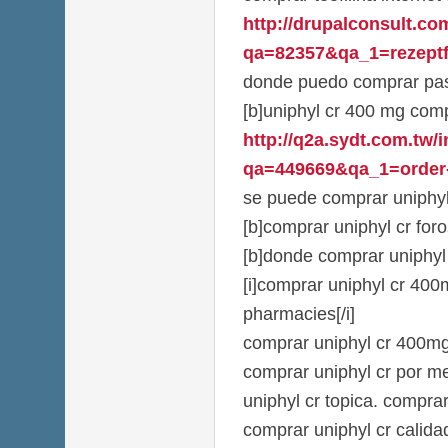
http://drupalconsult.c
qa=82357&qa_1=rezeptfr
donde puedo comprar past
[b]uniphyl cr 400 mg comp
http://q2a.sydt.com.tw/
qa=449669&qa_1=order-
se puede comprar uniphyl 
[b]comprar uniphyl cr foro
[b]donde comprar uniphyl 
[i]comprar uniphyl cr 400
pharmacies[/i]
comprar uniphyl cr 400mg 
comprar uniphyl cr por m
uniphyl cr topica. comprar
comprar uniphyl cr calida