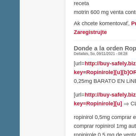
receta
motrin 600 mg venta con
Ak chcete komentovať,
P
Zaregistrujte
Donde a la orden Rop
Dellafals
,
So, 09/11/2021 - 08:28
[url=
http://buy-safely.b
key=Ropinirole][u][b]
0,25mg BARATO EN LiNEA[
[url=
http://buy-safely.b
key=Ropinirole][u]
⇒ CLI
ropinirol 0,5mg comprar e
comprar ropinirol 1mg aut
ropinirole 0,5 mg de venta