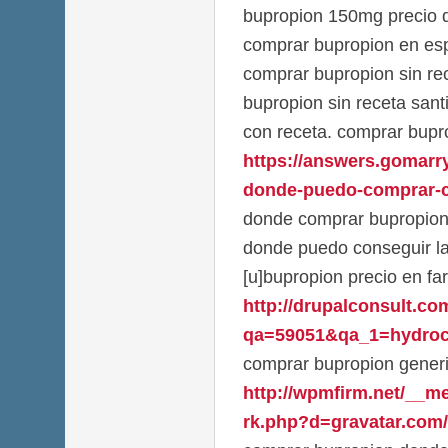
bupropion 150mg precio d
comprar bupropion en es
comprar bupropion sin re
bupropion sin receta san
con receta. comprar bupr
https://answers.gomarr
donde-puedo-comprar-c
donde comprar bupropion 
donde puedo conseguir la
[u]bupropion precio en fa
http://drupalconsult.c
qa=59051&qa_1=hydroch
comprar bupropion gener
http://wpmfirm.net/__m
rk.php?d=gravatar.com/l