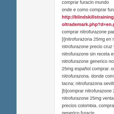
comprar furacin mundo
onde e como comprar fur
http://blindskillstraini
oltrademark.php?d=en.g
comprar nitrofurazone pa
[i]nitrofurazona 25mg en 
nitrofurazone precio cruz
nitrofurazone sin receta 
nitrofurazone generico no 
25mg español comprar. o
nitrofurazona. donde com
tacna; nitrofurazona sevil
[b]comprar nitrofurazone 
nitrofurazone 25mg venta 
precios colombia. compra
generico furacin.