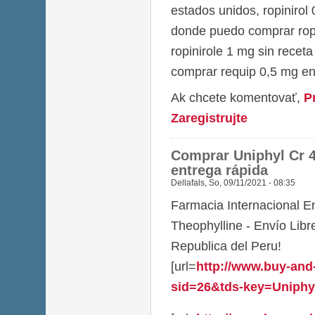
estados unidos, ropinirol
donde puedo comprar ropi
ropinirole 1 mg sin receta
comprar requip 0,5 mg e
Ak chcete komentovať,
P
Zaregistrujte
Comprar Uniphyl Cr 
entrega rápida
Dellafals
,
So, 09/11/2021 - 08:35
Farmacia Internacional E
Theophylline - Envío Lib
Republica del Peru!
[url=
http://www.buy-and
sid=26&tds-key=Uniphyl_