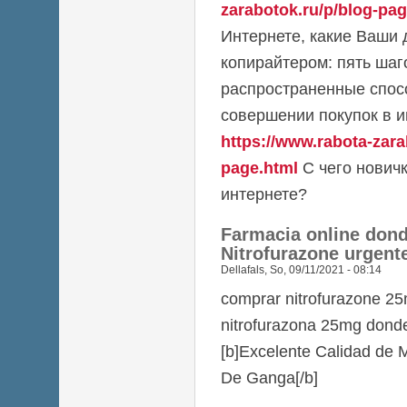
zarabotok.ru/p/blog-pag
Интернете, какие Ваши 
копирайтером: пять шаг
распространенные спос
совершении покупок в и
https://www.rabota-zara
page.html
С чего новичк
интернете?
Farmacia online don
Nitrofurazone urgent
Dellafals
,
So, 09/11/2021 - 08:14
comprar nitrofurazone 25m
nitrofurazona 25mg dond
[b]Excelente Calidad de 
De Ganga[/b]