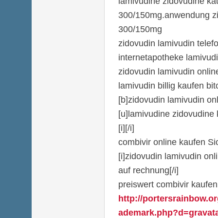
lamivudine zidovudine ka
300/150mg.anwendung zi
300/150mg
zidovudin lamivudin telefo
internetapotheke lamivud
zidovudin lamivudin onlin
lamivudin billig kaufen bit
[b]zidovudin lamivudin onl
[u]lamivudine zidovudine 
[i][/i]
combivir online kaufen Si
[i]zidovudin lamivudin onl
auf rechnung[/i]
preiswert combivir kaufe
http://portersrainbow.o
ademark.php?d=gravatar