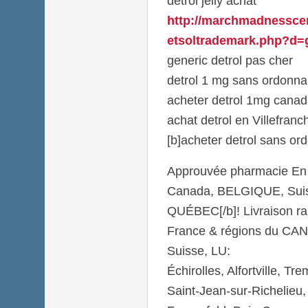
detrol jelly achat
http://marchmadnesscen
etsoltrademark.php?d=g
generic detrol pas cher
detrol 1 mg sans ordonn
acheter detrol 1mg canad
achat detrol en Villefran
[b]acheter detrol sans or
Approuvée pharmacie En
Canada, BELGIQUE, Suis
QUÉBEC[/b]! Livraison r
France & régions du C
Suisse, LU:
Échirolles, Alfortville, T
Saint-Jean-sur-Richelieu,