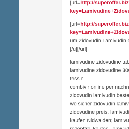
[url=
http://superoffer.b
key=Lamivudine+Zidovud
[url=
http://superoffer.b
key=Lamivudine+Zidovud
um Zidovudin Lamivudin 
[/u][/url]
lamivudine zidovudine tab
lamivudine zidovudine 30
tessin
combivir online per nach
zidovudin lamivudin beste
wo sicher zidovudin lamiv
zidovudine preis. lamivud
kaufen Nidwalden; lamivud
rezeptfrei kaufen. lamivu