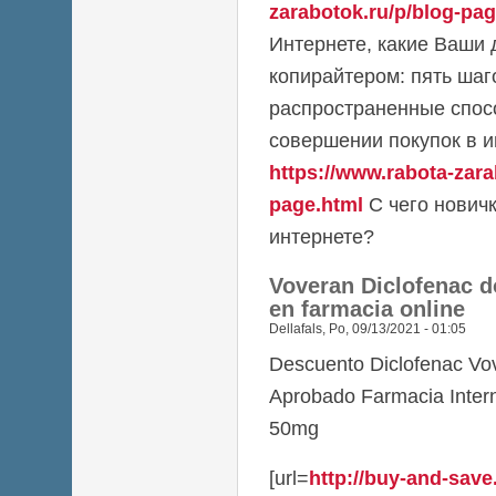
zarabotok.ru/p/blog-pag
Интернете, какие Ваши 
копирайтером: пять шаг
распространенные спос
совершении покупок в и
https://www.rabota-zara
page.html
С чего новичк
интернете?
Voveran Diclofenac 
en farmacia online
Dellafals
,
Po, 09/13/2021 - 01:05
Descuento Diclofenac Vo
Aprobado Farmacia Inter
50mg
[url=
http://buy-and-save