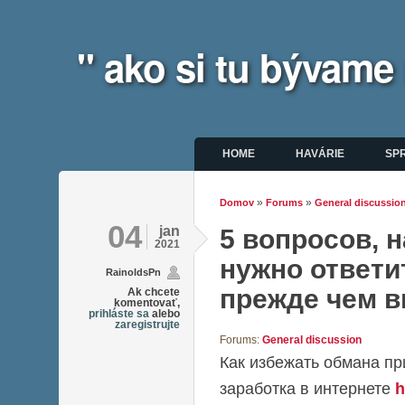
" ako si tu bývame
Hlavné menu
HOME
HAVÁRIE
SP
»
»
Domov
Forums
General discussio
Nachádzate sa tu
04
jan
5 вопросов, 
2021
нужно ответи
RainoldsPn
прежде чем 
Ak chcete
komentovať,
prihláste sa
alebo
zaregistrujte
Forums:
General discussion
Как избежать обмана пр
заработка в интернете
h