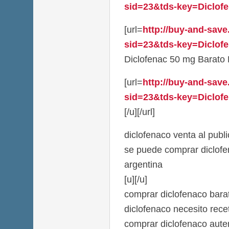
sid=23&tds-key=Diclofen
[url=
http://buy-and-save
sid=23&tds-key=Diclof
Diclofenac 50 mg Barato E
[url=
http://buy-and-save
sid=23&tds-key=Diclofe
[/u][/url]
diclofenaco venta al publ
se puede comprar diclofe
argentina
[u][/u]
comprar diclofenaco bara
diclofenaco necesito rec
comprar diclofenaco aute