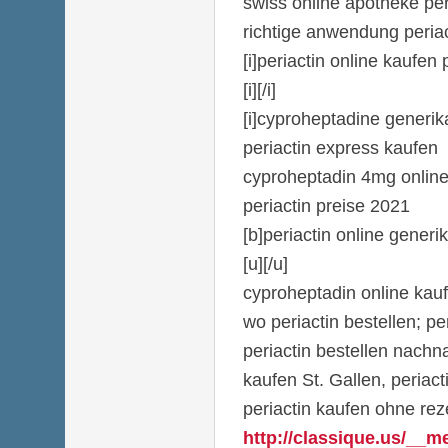
swiss online apotheke per
richtige anwendung periac
[i]periactin online kaufen p
[i][/i]
[i]cyproheptadine generik
periactin express kaufen
cyproheptadin 4mg online
periactin preise 2021
[b]periactin online generik
[u][/u]
cyproheptadin online kau
wo periactin bestellen; pe
periactin bestellen nachn
kaufen St. Gallen, periact
periactin kaufen ohne re
http://classique.us/__m