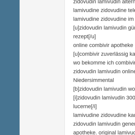
zidovudin lamivudin altern
lamivudine zidovudine tel
lamivudine zidovudine im 
[u]zidovudin lamivudin gü
rezept[/u]
online combivir apotheke
[u]combivir zuverlässig ka
wo bekomme ich combivir
zidovudin lamivudin onlin
Niedersimmental
[b]zidovudin lamivudin wo
[i]zidovudin lamivudin 30
lucerne[/i]
lamivudine zidovudine ka
zidovudin lamivudin gener
apotheke. original lamivu