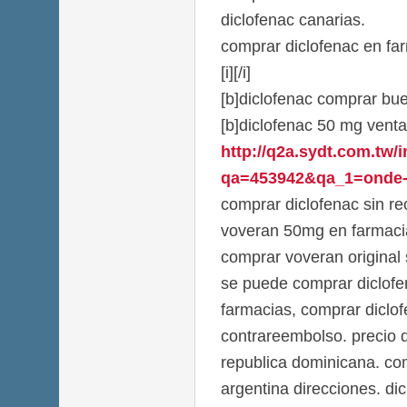
diclofenac canarias.
comprar diclofenac en fa
[i][/i]
[b]diclofenac comprar bue
[b]diclofenac 50 mg venta
http://q2a.sydt.com.tw/
qa=453942&qa_1=onde-co
comprar diclofenac sin re
voveran 50mg en farmacia
comprar voveran original 
se puede comprar diclofe
farmacias, comprar diclo
contrareembolso. precio 
republica dominicana. co
argentina direcciones. d