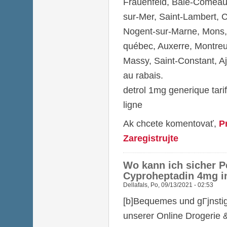
Frauenfeld, Baie-Comeau
sur-Mer, Saint-Lambert,
Nogent-sur-Marne, Mons, 
québec, Auxerre, Montreu
Massy, Saint-Constant, Aja
au rabais.
detrol 1mg generique tari
ligne
Ak chcete komentovať,
P
Zaregistrujte
Wo kann ich sicher P
Cyproheptadin 4mg i
Dellafals
,
Po, 09/13/2021 - 02:53
[b]Bequemes und gГјnst
unserer Online Drogerie &