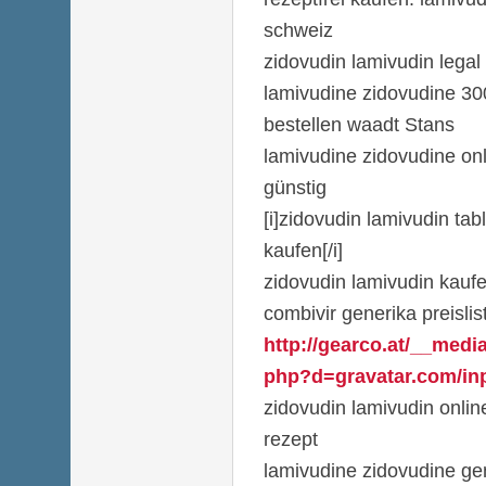
schweiz
zidovudin lamivudin legal
lamivudine zidovudine 30
bestellen waadt Stans
lamivudine zidovudine on
günstig
[i]zidovudin lamivudin ta
kaufen[/i]
zidovudin lamivudin kaufe
combivir generika preislis
http://gearco.at/__medi
php?d=gravatar.com/inpa
zidovudin lamivudin onli
rezept
lamivudine zidovudine gen