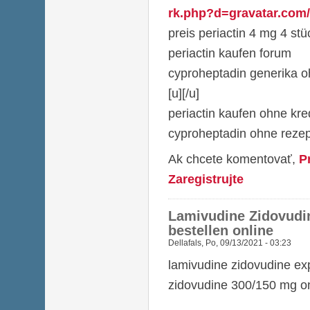
rk.php?d=gravatar.com/k
preis periactin 4 mg 4 stü
periactin kaufen forum
cyproheptadin generika o
[u][/u]
periactin kaufen ohne kre
cyproheptadin ohne rezep
Ak chcete komentovať,
P
Zaregistrujte
Lamivudine Zidovudin
bestellen online
Dellafals
,
Po, 09/13/2021 - 03:23
lamivudine zidovudine ex
zidovudine 300/150 mg on