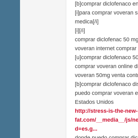
[b]comprar diclofenaco en
[i]para comprar voveran s
medica[/i]
[i][/i]
comprar diclofenac 50 m
voveran internet comprar
[u]comprar diclofenaco 5
comprar voveran online d
voveran 50mg venta cont
[b]comprar diclofenaco dis
puedo comprar voveran en
Estados Unidos
http://stress-is-the-new-
fat.com/__media__/js/n
d=es.g...
donde puedo comprar dic