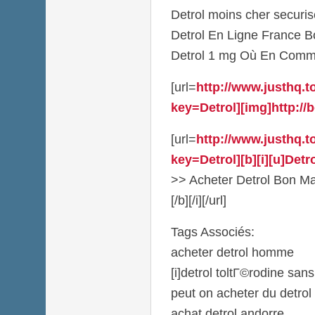
Detrol moins cher secur
Detrol En Ligne France B
Detrol 1 mg Où En Comm
[url=
http://www.justhq.
key=Detrol][img]http://b
[url=
http://www.justhq.
key=Detrol][b][i][u]Detr
>> Acheter Detrol Bon Mar
[/b][/i][/url]
Tags Associés:
acheter detrol homme
[i]detrol toltГ©rodine san
peut on acheter du detro
achat detrol andorre