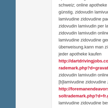
schweiz; online apotheke
günstig. zidovudin lamivud
lamivudine zidovudine pa
zidovudin lamivudin per la
zidovudin lamivudin onlin
lamivudine zidovudine ge
überweisung.kann man zid
jeder apotheke kaufen
http://dartdrivingjobs.
rademark.php?d=gravata
zidovudin lamivudin onli
[b]lamivudine zidovudine 
http://foremanendeavor
soltrademark.php?d=fr.g
lamivudine zidovudine bes