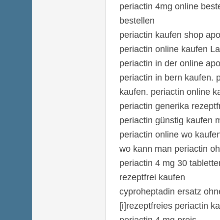
periactin 4mg online beste
bestellen
periactin kaufen shop ap
periactin online kaufen 
periactin in der online ap
periactin in bern kaufen. 
kaufen. periactin online
periactin generika rezeptf
periactin günstig kaufen m
periactin online wo kaufe
wo kann man periactin oh
periactin 4 mg 30 tablett
rezeptfrei kaufen
cyproheptadin ersatz ohn
[i]rezeptfreies periactin ka
periactin 4 mg preis