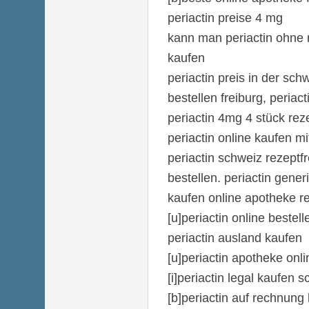
periactin preise 4 mg
kann man periactin ohne 
kaufen
periactin preis in der sch
bestellen freiburg, periact
periactin 4mg 4 stück reze
periactin online kaufen mi
periactin schweiz rezeptfr
bestellen. periactin gener
kaufen online apotheke re
[u]periactin online bestel
periactin ausland kaufen
[u]periactin apotheke onli
[i]periactin legal kaufen s
[b]periactin auf rechnung 