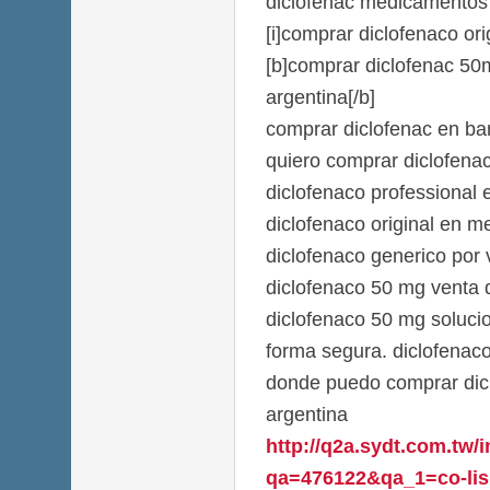
diclofenac medicamentos 
[i]comprar diclofenaco orig
[b]comprar diclofenac 50
argentina[/b]
comprar diclofenac en ba
quiero comprar diclofena
diclofenaco professional
diclofenaco original en m
diclofenaco generico por 
diclofenaco 50 mg venta 
diclofenaco 50 mg soluci
forma segura. diclofenac
donde puedo comprar dicl
argentina
http://q2a.sydt.com.tw/
qa=476122&qa_1=co-lisin