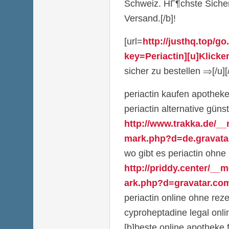
Schweiz. HГ¶chste Sicher
Versand.[/b]!
[url=
http://justhq.top/g
key=Periactin][u]Klicke
sicher zu bestellen ⇒[/u][/
periactin kaufen apothek
periactin alternative güns
http://www.trakka.de/__
mark.php?d=de.gravatar
wo gibt es periactin ohne
http://priddy.center/__
ark.php?d=gravatar.com/
periactin online ohne reze
cyproheptadine legal onli
[b]beste online apotheke f