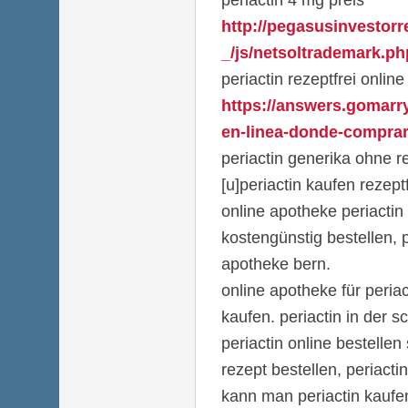
http://pegasusinvestor
_/js/netsoltrademark.ph
periactin rezeptfrei online
https://answers.gomarr
en-linea-donde-comprar-
periactin generika ohne r
[u]periactin kaufen rezept
online apotheke periactin 
kostengünstig bestellen, p
apotheke bern.
online apotheke für periac
kaufen. periactin in der s
periactin online bestellen 
rezept bestellen, periacti
kann man periactin kaufe