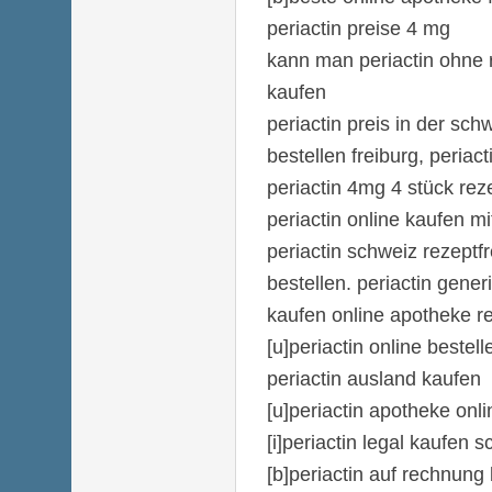
periactin preise 4 mg
kann man periactin ohne 
kaufen
periactin preis in der sch
bestellen freiburg, periact
periactin 4mg 4 stück reze
periactin online kaufen mi
periactin schweiz rezeptfr
bestellen. periactin gener
kaufen online apotheke re
[u]periactin online bestel
periactin ausland kaufen
[u]periactin apotheke onli
[i]periactin legal kaufen s
[b]periactin auf rechnung 