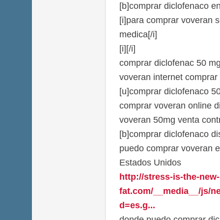
[b]comprar diclofenaco en
[i]para comprar voveran s
medica[/i]
[i][/i]
comprar diclofenac 50 m
voveran internet comprar
[u]comprar diclofenaco 5
comprar voveran online d
voveran 50mg venta cont
[b]comprar diclofenaco dis
puedo comprar voveran en
Estados Unidos
http://stress-is-the-new-
fat.com/__media__/js/n
d=es.g...
donde puedo comprar dic