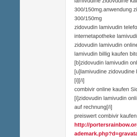
lamivudine zidovudine ka
300/150mg.anwendung zi
300/150mg
zidovudin lamivudin telefo
internetapotheke lamivud
zidovudin lamivudin onlin
lamivudin billig kaufen bit
[b]zidovudin lamivudin onl
[u]lamivudine zidovudine 
[i][/i]
combivir online kaufen Si
[i]zidovudin lamivudin onl
auf rechnung[/i]
preiswert combivir kaufe
http://portersrainbow.o
ademark.php?d=gravatar