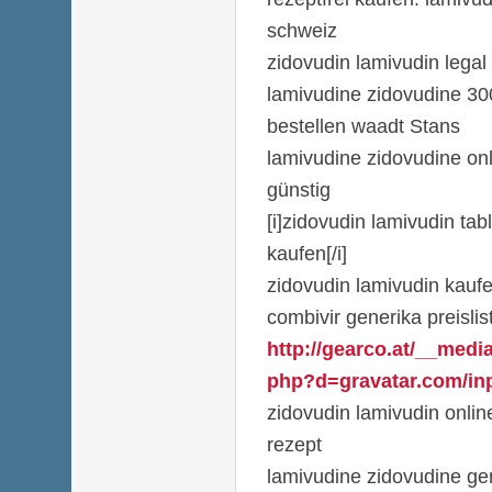
schweiz
zidovudin lamivudin legal
lamivudine zidovudine 30
bestellen waadt Stans
lamivudine zidovudine on
günstig
[i]zidovudin lamivudin ta
kaufen[/i]
zidovudin lamivudin kaufe
combivir generika preislis
http://gearco.at/__medi
php?d=gravatar.com/inpa
zidovudin lamivudin onli
rezept
lamivudine zidovudine gen