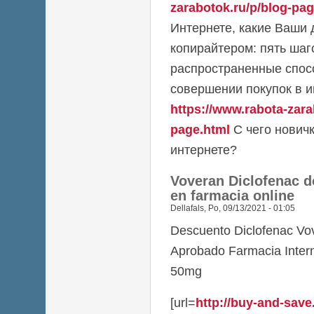
zarabotok.ru/p/blog-pag
Интернете, какие Ваши 
копирайтером: пять шаг
распространенные спос
совершении покупок в и
https://www.rabota-zara
page.html
С чего новичк
интернете?
Voveran Diclofenac 
en farmacia online
Dellafals
,
Po, 09/13/2021 - 01:05
Descuento Diclofenac Vo
Aprobado Farmacia Inter
50mg
[url=
http://buy-and-save