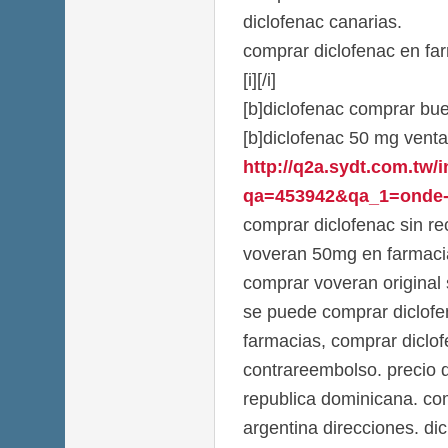
diclofenac canarias.
comprar diclofenac en fa
[i][/i]
[b]diclofenac comprar bue
[b]diclofenac 50 mg venta
http://q2a.sydt.com.tw/
qa=453942&qa_1=onde-co
comprar diclofenac sin re
voveran 50mg en farmacia
comprar voveran original 
se puede comprar diclofe
farmacias, comprar diclo
contrareembolso. precio 
republica dominicana. co
argentina direcciones. d