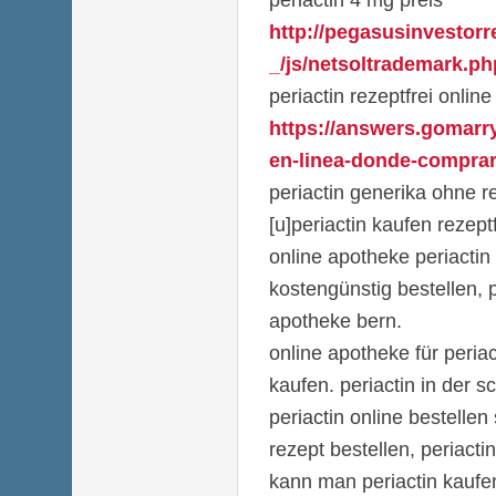
http://pegasusinvestor
_/js/netsoltrademark.ph
periactin rezeptfrei online
https://answers.gomarr
en-linea-donde-comprar-
periactin generika ohne r
[u]periactin kaufen rezept
online apotheke periactin 
kostengünstig bestellen, p
apotheke bern.
online apotheke für periac
kaufen. periactin in der s
periactin online bestellen 
rezept bestellen, periacti
kann man periactin kaufe