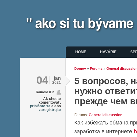
" ako si tu bývame
Hlavné menu
HOME
HAVÁRIE
SP
»
»
Domov
Forums
General discussio
Nachádzate sa tu
04
jan
5 вопросов, 
2021
нужно ответи
RainoldsPn
прежде чем 
Ak chcete
komentovať,
prihláste sa
alebo
zaregistrujte
Forums:
General discussion
Как избежать обмана пр
заработка в интернете
h