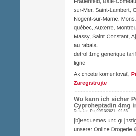
Frauenfeld, Baie-Comeau
sur-Mer, Saint-Lambert,
Nogent-sur-Marne, Mons, 
québec, Auxerre, Montreu
Massy, Saint-Constant, Aja
au rabais.
detrol 1mg generique tari
ligne
Ak chcete komentovať,
P
Zaregistrujte
Wo kann ich sicher P
Cyproheptadin 4mg i
Dellafals
,
Po, 09/13/2021 - 02:53
[b]Bequemes und gГјnst
unserer Online Drogerie &