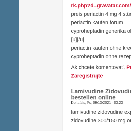
rk.php?d=gravatar.com/k
preis periactin 4 mg 4 stü
periactin kaufen forum
cyproheptadin generika o
[u][/u]
periactin kaufen ohne kre
cyproheptadin ohne rezep
Ak chcete komentovať,
P
Zaregistrujte
Lamivudine Zidovudin
bestellen online
Dellafals
,
Po, 09/13/2021 - 03:23
lamivudine zidovudine ex
zidovudine 300/150 mg on