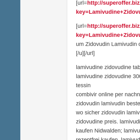
[url=
http://superoffer.b
key=Lamivudine+Zidovud
[url=
http://superoffer.b
key=Lamivudine+Zidovud
um Zidovudin Lamivudin 
[/u][/url]
lamivudine zidovudine tab
lamivudine zidovudine 30
tessin
combivir online per nach
zidovudin lamivudin beste
wo sicher zidovudin lamiv
zidovudine preis. lamivud
kaufen Nidwalden; lamivud
rezeptfrei kaufen. lamivu