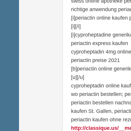
swiss online apotheke per
richtige anwendung periac
[i]periactin online kaufen p
[i][/i]
[i]cyproheptadine generik
periactin express kaufen
cyproheptadin 4mg online
periactin preise 2021
[b]periactin online generik
[u][/u]
cyproheptadin online kau
wo periactin bestellen; pe
periactin bestellen nachn
kaufen St. Gallen, periact
periactin kaufen ohne re
http://classique.us/__m