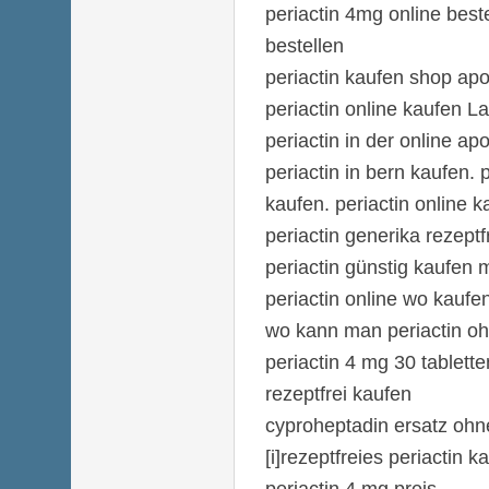
periactin 4mg online beste
bestellen
periactin kaufen shop ap
periactin online kaufen 
periactin in der online ap
periactin in bern kaufen. 
kaufen. periactin online
periactin generika rezeptf
periactin günstig kaufen m
periactin online wo kaufe
wo kann man periactin oh
periactin 4 mg 30 tablett
rezeptfrei kaufen
cyproheptadin ersatz ohn
[i]rezeptfreies periactin ka
periactin 4 mg preis