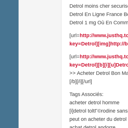
Detrol moins cher secur
Detrol En Ligne France B
Detrol 1 mg Où En Comm
[url=
http://www.justhq.
key=Detrol][img]http://b
[url=
http://www.justhq.
key=Detrol][b][i][u]Detr
>> Acheter Detrol Bon Mar
[/b][/i][/url]
Tags Associés:
acheter detrol homme
[i]detrol toltГ©rodine san
peut on acheter du detro
achat detrol andorre