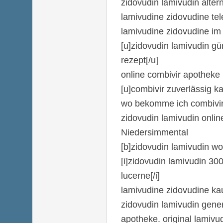
zidovudin lamivudin altern
lamivudine zidovudine tel
lamivudine zidovudine im 
[u]zidovudin lamivudin gü
rezept[/u]
online combivir apotheke
[u]combivir zuverlässig ka
wo bekomme ich combivir
zidovudin lamivudin onlin
Niedersimmental
[b]zidovudin lamivudin wo
[i]zidovudin lamivudin 30
lucerne[/i]
lamivudine zidovudine ka
zidovudin lamivudin gener
apotheke. original lamivu