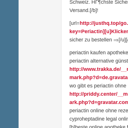
Schweiz. HГ¶chste Sicher
Versand.[/b]!
[url=
http://justhq.top/g
key=Periactin][u]Klicke
sicher zu bestellen ⇒[/u][/
periactin kaufen apothek
periactin alternative güns
http://www.trakka.de/__
mark.php?d=de.gravatar
wo gibt es periactin ohne
http://priddy.center/__
ark.php?d=gravatar.com/
periactin online ohne reze
cyproheptadine legal onli
[b]beste online apotheke f