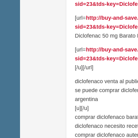
sid=23&tds-key=Diclofen
[url=
http://buy-and-save
sid=23&tds-key=Diclof
Diclofenac 50 mg Barato E
[url=
http://buy-and-save
sid=23&tds-key=Diclofe
[/u][/url]
diclofenaco venta al publ
se puede comprar diclofe
argentina
[u][/u]
comprar diclofenaco bara
diclofenaco necesito rec
comprar diclofenaco aute