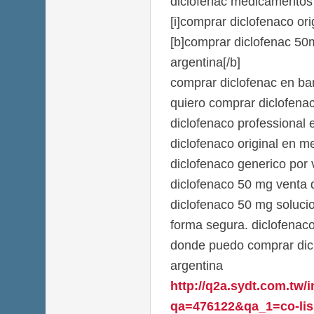
diclofenac medicamentos 
[i]comprar diclofenaco orig
[b]comprar diclofenac 50
argentina[/b]
comprar diclofenac en ba
quiero comprar diclofena
diclofenaco professional
diclofenaco original en m
diclofenaco generico por 
diclofenaco 50 mg venta 
diclofenaco 50 mg soluci
forma segura. diclofenac
donde puedo comprar dicl
argentina
http://q2a.sydt.com.tw/
qa=476122&qa_1=co-lisin