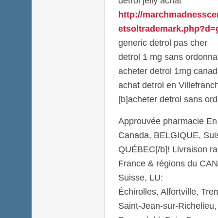
detrol jelly achat
http://marchmadnesscen
etsoltrademark.php?d=g
generic detrol pas cher
detrol 1 mg sans ordonn
acheter detrol 1mg canad
achat detrol en Villefran
[b]acheter detrol sans or
Approuvée pharmacie En
Canada, BELGIQUE, Suis
QUÉBEC[/b]! Livraison r
France & régions du C
Suisse, LU:
Échirolles, Alfortville, T
Saint-Jean-sur-Richelieu,