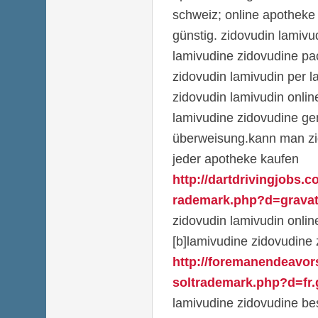
schweiz; online apotheke
günstig. zidovudin lamivud
lamivudine zidovudine pa
zidovudin lamivudin per la
zidovudin lamivudin onlin
lamivudine zidovudine ge
überweisung.kann man zid
jeder apotheke kaufen
http://dartdrivingjobs.
rademark.php?d=gravata
zidovudin lamivudin onli
[b]lamivudine zidovudine 
http://foremanendeavor
soltrademark.php?d=fr.g
lamivudine zidovudine bes