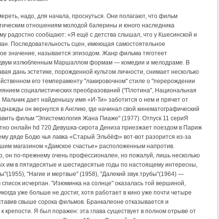
ереть, надо, для начала, проснуться. Они полагают, что фильм
тическим отношениям молодой балерины и юного наследника
ому радостно сообщают: «Я ещё с детства слышал, что у Кшесинской и
ан. Последовательность сцен, имеющая самостоятельное
ое значение, называется эпизодом. Жанр фильма тяготеет
 двум излюбленным Маршаллом формам — комедии и мелодраме. В
авая дань эстетике, порожденной культом личности, снимает несколько
ойственном его темпераменту "лакировочном" стиле о "перерождении
лиянием социалистических преобразований ("Плотина", Национальная
. Мальчик дает найденышу имя «И-Ти» заботится о нем и прячет от
однажды он вернулся в Англию, где начинал свой кинематографический
тавить фильм "Эпистемология Жана Пиаже" (1977). Отпуск 11 сериЯ
тно онлайн hd 720 Девушка-сирота Дениза приезжает поездом в Париж
оему дяде Бодю чья лавка «Старый Эльбёф» вот-вот разорится из-за
ьшим магазином «Дамское счастье» расположенным напротив.
, он по-прежнему очень профессионален, но пожалуй, лишь несколько
ых им в пятидесятые и шестидесятые годы по настоящему интересны,
"(1955), "Нагие и мертвые" (1958), "Далекий звук трубы"(1964) —
м список исчерпан. "Изюминка на солнце" оказалась той вершиной,
когда уже больше не достиг, хотя работает в кино уже почти четыре
ставив свыше сорока фильмов. Бранкалеоне отказывается и
к крепости. Я был поражен: эта глава существует в полном отрыве от