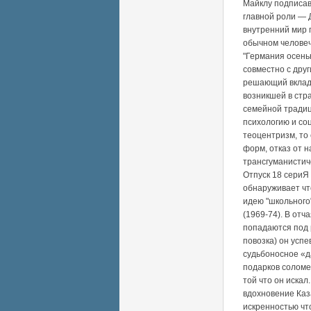
Майклу подписав
главной роли — 
внутренний мир 
обычном человеч
"Германия осенью
совместно с друг
решающий вклад 
возникшей в стра
семейной традиц
психологию и со
теоцентризм, то 
форм, отказ от 
трансгуманистич
Отпуск 18 сериЯ
обнаруживает чт
идею "школьного
(1969-74). В отч
попадаются под 
повозка) он усп
судьбоносное «д
подарков соломе
той что он искал
вдохновение Каз
искренностью что