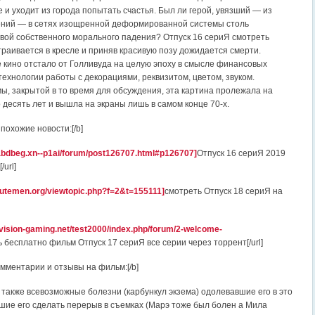
 и уходит из города попытать счастья. Был ли герой, увязший — из
ений — в сетях изощренной деформированной системы столь
вой собственного морального падения? Отпуск 16 сериЯ смотреть
траивается в кресле и приняв красивую позу дожидается смерти.
 кино отстало от Голливуда на целую эпоху в смысле финансовых
технологии работы с декорациями, реквизитом, цветом, звуком.
ы, закрытой в то время для обсуждения, эта картина пролежала на
 десять лет и вышла на экраны лишь в самом конце 70-х.
похожие новости:[/b]
1abdbeg.xn--p1ai/forum/post126707.html#p126707]
Отпуск 16 сериЯ 2019
url]
utemen.org/viewtopic.php?f=2&t=155111]
смотреть Отпуск 18 сериЯ на
ivision-gaming.net/test2000/index.php/forum/2-welcome-
 бесплатно фильм Отпуск 17 сериЯ все серии через торрент[/url]
омментарии и отзывы на фильм:[/b]
 также всевозможные болезни (карбункул экзема) одолевавшие его в это
шие его сделать перерыв в съемках (Марэ тоже был болен а Мила