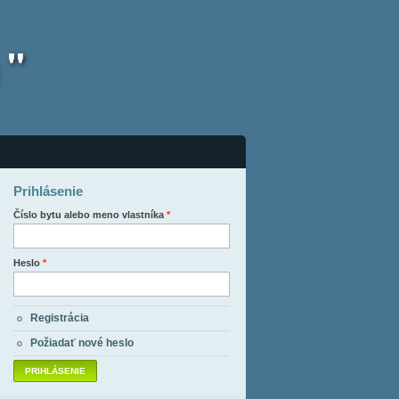
 "
Prihlásenie
Číslo bytu alebo meno vlastníka
*
Heslo
*
Registrácia
Požiadať nové heslo