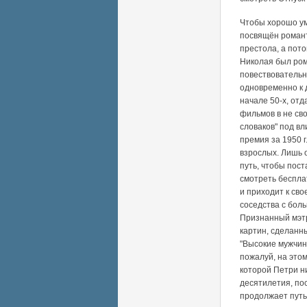
Чтобы хорошо ум
посвящён роман
престола, а пот
Николая был ром
повествовательн
одновременно к
начале 50-х, отд
фильмов в не св
словаков" под в
премия за 1950 г
взрослых. Лишь 
путь, чтобы пос
смотреть беспла
и приходит к св
соседства с бол
Признанный мэтр
картин, сделанн
"Высокие мужчины
пожалуй, на это
которой Петри ни
десятилетия, по
продолжает путь 