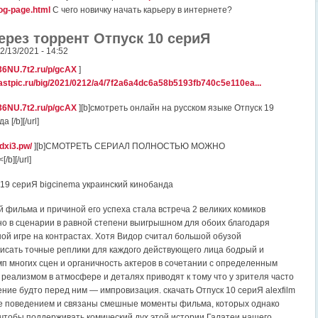
log-page.html
С чего новичку начать карьеру в интернете?
ерез торрент Отпуск 10 сериЯ
02/13/2021 - 14:52
36NU.7t2.ru/p/gcAX
]
.fastpic.ru/big/2021/0212/a4/7f2a6a4dc6a58b5193fb740c5e110ea...
36NU.7t2.ru/p/gcAX
][b]смотреть онлайн на русском языке Отпуск 19
 [/b][/url]
ndxi3.pw/
][b]СМОТРЕТЬ СЕРИАЛ ПОЛНОСТЬЮ МОЖНО
b][/url]
 19 сериЯ bigcinema украинский кинобанда
й фильма и причиной его успеха стала встреча 2 великих комиков
но в сценарии в равной степени выигрышном для обоих благодаря
ой игре на контрастах. Хотя Видор считал большой обузой
исать точные реплики для каждого действующего лица бодрый и
п многих сцен и органичность актеров в сочетании с определенным
реализмом в атмосфере и деталях приводят к тому что у зрителя часто
ние будто перед ним — импровизация. скачать Отпуск 10 сериЯ alexfilm
е поведением и связаны смешные моменты фильма, которых однако
, чтобы поддерживать комический дух этой истории Галатеи нашего