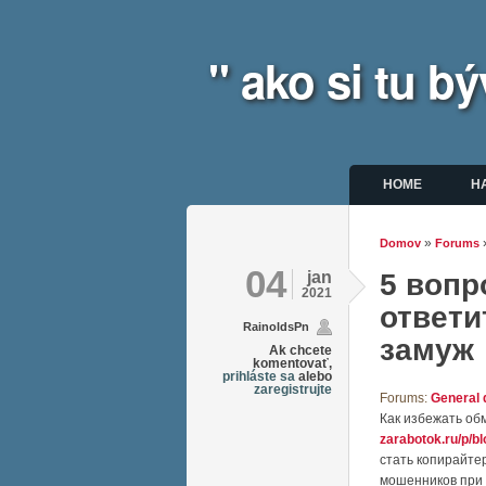
" ako si tu 
Hlavné m
HOME
H
»
Domov
Forums
Nachádz
04
jan
5 вопр
2021
ответи
RainoldsPn
замуж
Ak chcete
komentovať,
prihláste sa
alebo
zaregistrujte
Forums:
General 
Как избежать об
zarabotok.ru/p/b
стать копирайте
мошенников при 