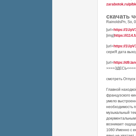
zarabotok.ru/p/b
скачать ч
RainoldsPn
,
So, 
[url=
https://1UpV
[img]
https://i114
[url=
https://1UpV
сериЯ дата выхода
[url=
https://d9.la
>>>>ЗДЕСЬ<<<<<[/
смотреть Отпуск
Главной находко
французского ки
умело выстроенн
необходимость п
музыкальный тем
документальным 
возникает ощуще
1080 Именно с е
явно не хватает