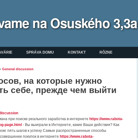
bývame na Osuského 3,3a
enu
AVÁRIE
SPRÁVA DOMU
KONTAKT
RÔZNE
»
General discussion
ate sa tu
осов, на которые нужно
ть себе, прежде чем выйти
discussion
мана при поиске реального заработка в интернете
https://www.rabota-
log-page.html
- Вы выиграли в Интернете, какие Ваши действия? Как
ром: пять шагов к успеху Самые распространенные способы
совершении покупок в интернете
https://www.rabota-