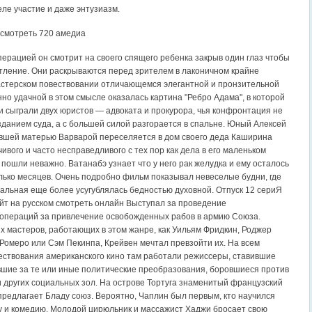
еле участие и даже энтузиазм.
 смотреть 720 амедиа
перацией он смотрит на своего спящего ребенка закрыв один глаз чтобы
тление. Они раскрываются перед зрителем в лаконичном крайне
стерском повествовании отличающемся элегантной и пронзительной
но удачной в этом смысле оказалась картина "Ребро Адама", в которой
и сыграли двух юристов — адвоката и прокурора, чья конфронтация не
зданием суда, а с большей силой разгорается в спальне. Юный Алексей
вшей матерью Варварой переселяется в дом своего деда Каширина
ивого и часто несправедливого с тех пор как дела в его маленьком
пошли неважно. Ватанабэ узнает что у него рак желудка и ему осталось
олько месяцев. Очень подробно фильм показывал невеселые будни, где
альная еще более усугублялась бедностью духовной. Отпуск 12 сериЯ
т на русском смотреть онлайн Выступал за проведение
операций за привлечение освобожденных рабов в армию Союза.
их мастеров, работающих в этом жанре, как Уильям Фридкин, Роджер
Ромеро или Сэм Пекинпа, Крейвен мечтал превзойти их. На всем
ствования американского кино там работали режиссеры, ставившие
шие за те или иные политические преобразования, боровшиеся против
и других социальных зол. На острове Тортуга знаменитый французский
предлагает Бладу союз. Вероятно, Чаплин был первым, кто научился
 и комедию. Молодой цирюльник и массажист Хаджи бросает свою