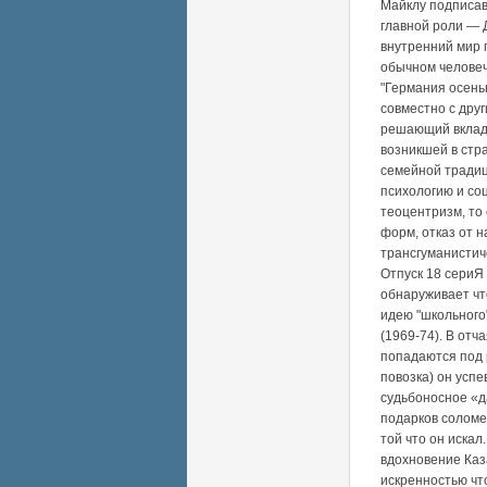
Майклу подписав
главной роли — 
внутренний мир 
обычном человеч
"Германия осенью
совместно с друг
решающий вклад 
возникшей в стра
семейной традиц
психологию и со
теоцентризм, то 
форм, отказ от 
трансгуманистич
Отпуск 18 сериЯ
обнаруживает чт
идею "школьного
(1969-74). В отч
попадаются под 
повозка) он усп
судьбоносное «д
подарков соломе
той что он искал
вдохновение Каз
искренностью что