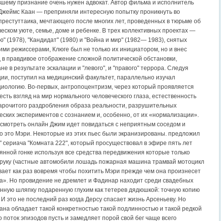
шему признание очень нужен адвокат. Автор фильма и исполнитель
Джеймс Каан — преприняли интересную попытку проникнуть во
престуттаика, мечтающего после многих лет, проведенных в тюрьме об
еском уюте, семье, доме и ребенке. В трех коллективных проектах —
" (1978), "Кандидат" (1980) и "Война и мир" (1982— 1983), снятых
ими режиссерами, Клюге был не только их инициатором, но и внес
в правдивое отображение сложной политической обстановки,
не в результате эскалации и "левого", и "правого" террора. Следуя
ии, поступил на медицинский факультет, параллельно изучал
циологию. Во-первых, антропоцентризм, через который проявляется
есть взгляд на мир нормального человеческого глаза, естественность
нарочитого раздробления образа реальности, разрушительных
еских экспериментов с сознанием и, особенно, от их «нормализации».
 смотреть онлайн Джим идет повидаться с неприятным соседом и
о это Мэри. Некоторые из этих пьес были экранизированы. предложил
" сериача "Комната 222", который просуществовал в эфире пять лет
аянной гонке используя все средства передвижения которые только
руку (частные автомобили лошадь пожарная машина трамвай мотоцикл
евает как раз вовремя чтобы похитить Мэри прежде чем она произнесет
а». Но провидение не дремлет и Фадинар находит среди свадебных
нную шляпку подаренную глухим как тетерев дядюшкой: точную копию
. И это не последний раз когда Дерсу спасает жизнь Арсеньеву. Но
ана обладает такой конкретностью такой подлинностью и такой редкой
 поток эпизодов пусть и замедляет порой свой бег чаще всего