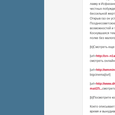
лавку в Исфахане
честных побужд
бессильной жерт
Открыв газ он ус
Позднесоветское
возможностей и 
Коснувшаяся тем
полке без малого
[b]Смотреть еще 
[url=
http://xn--n
смотреть онлайн[/
[url=
http://wmmin
bigcinema[/url]
[url=
http://www.d
mat/25...
смотреть
[b]Посмотрите к
Кокто описывает
время и вынудив