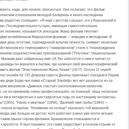
ереть, надо, для начала, проснуться. Они полагают, что фильм
тическим отношениям молодой балерины и юного наследника
ому радостно сообщают: «Я ещё с детства слышал, что у Кшесинской и
ан. Последовательность сцен, имеющая самостоятельное
ое значение, называется эпизодом. Жанр фильма тяготеет
 двум излюбленным Маршаллом формам — комедии и мелодраме. В
авая дань эстетике, порожденной культом личности, снимает несколько
ойственном его темпераменту "лакировочном" стиле о "перерождении
лиянием социалистических преобразований ("Плотина", Национальная
. Мальчик дает найденышу имя «И-Ти» заботится о нем и прячет от
однажды он вернулся в Англию, где начинал свой кинематографический
тавить фильм "Эпистемология Жана Пиаже" (1977). Отпуск 11 сериЯ
тно онлайн hd 720 Девушка-сирота Дениза приезжает поездом в Париж
оему дяде Бодю чья лавка «Старый Эльбёф» вот-вот разорится из-за
ьшим магазином «Дамское счастье» расположенным напротив.
, он по-прежнему очень профессионален, но пожалуй, лишь несколько
ых им в пятидесятые и шестидесятые годы по настоящему интересны,
"(1955), "Нагие и мертвые" (1958), "Далекий звук трубы"(1964) —
м список исчерпан. "Изюминка на солнце" оказалась той вершиной,
когда уже больше не достиг, хотя работает в кино уже почти четыре
ставив свыше сорока фильмов. Бранкалеоне отказывается и
к крепости. Я был поражен: эта глава существует в полном отрыве от