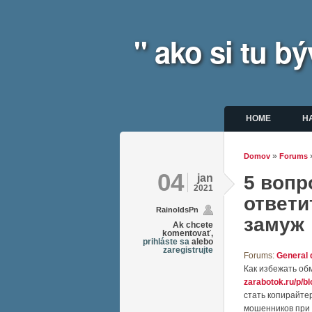
" ako si tu 
Hlavné m
HOME
H
»
Domov
Forums
Nachádz
04
jan
5 вопр
2021
ответи
RainoldsPn
замуж
Ak chcete
komentovať,
prihláste sa
alebo
zaregistrujte
Forums:
General 
Как избежать об
zarabotok.ru/p/b
стать копирайте
мошенников при 