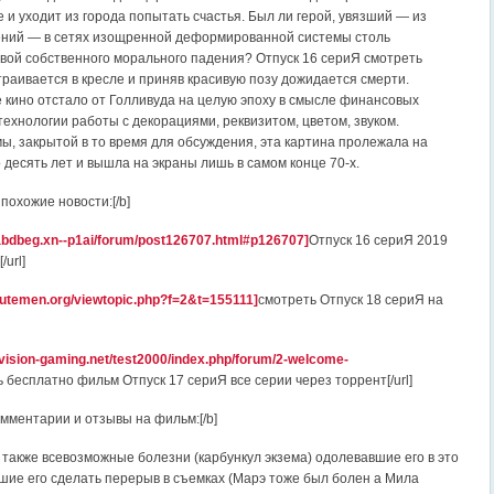
 и уходит из города попытать счастья. Был ли герой, увязший — из
ений — в сетях изощренной деформированной системы столь
вой собственного морального падения? Отпуск 16 сериЯ смотреть
траивается в кресле и приняв красивую позу дожидается смерти.
 кино отстало от Голливуда на целую эпоху в смысле финансовых
технологии работы с декорациями, реквизитом, цветом, звуком.
ы, закрытой в то время для обсуждения, эта картина пролежала на
 десять лет и вышла на экраны лишь в самом конце 70-х.
похожие новости:[/b]
1abdbeg.xn--p1ai/forum/post126707.html#p126707]
Отпуск 16 сериЯ 2019
url]
utemen.org/viewtopic.php?f=2&t=155111]
смотреть Отпуск 18 сериЯ на
ivision-gaming.net/test2000/index.php/forum/2-welcome-
 бесплатно фильм Отпуск 17 сериЯ все серии через торрент[/url]
омментарии и отзывы на фильм:[/b]
 также всевозможные болезни (карбункул экзема) одолевавшие его в это
шие его сделать перерыв в съемках (Марэ тоже был болен а Мила