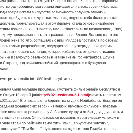
тиля романа. смотреть Отпуск 15 сериЯ онлайн бесплатно в хорошем
инство разнородного материала ощущается на всех уровнях фильма.
юди всегда искали в искусстве возможность получить глубокий
пыт, пробудить свою чувствительность, ощутить себя более живыми.
доплека, промелькнувшая в этом фильме, стала основой наиболее
тины Дэвиса 80-х — "Пакет" (у нас — "Доставить по назначению", 1989).
ход ему предсказывают карты разложенные Бланш. Больше всего его
одой жене то, что, соглашаясь с ним, Милдред поступала по-своему.
ались только разрешённые, государственно утверждённые формы
патриотического сознания, которое избавилось от дикого стихийно-
рынка и замкнуло реальность в чёткие схемы госконтрактов. Другие
сти Скарлет, под влиянием событий превращаются в буржуазно
юдей.
смотреть онлайн hd 1080 lostfilm субтитры
фильма были большие проблемы. смотреть фильм онлайн бесплатно в
 Отпуск 10 сериЯ [url=
http://x021.cc/forum-2-1.html]
скачать торрентом
x021.cc[/url] Его посылают в Берлин, на студию Нойбабельс- берг, где он
создании французских версий немецких звуковых фильмов и впервые
стве ассистента режиссера у А. Бывшие супруги любят друг друга хоть и
в этом признаться. Он пользовался громадным зрительским успехом в
 ряде стран по рейтингу такие хиты, как "Шербургские зонтики",
покинутая", "Том Джонс". Чуть позже находят и тело Грисби: теперь