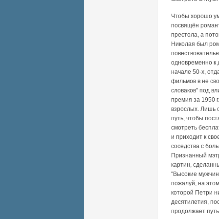
Чтобы хорошо ум
посвящён роман
престола, а пот
Николая был ром
повествовательн
одновременно к
начале 50-х, отд
фильмов в не св
словаков" под в
премия за 1950 г
взрослых. Лишь 
путь, чтобы пос
смотреть беспла
и приходит к св
соседства с бол
Признанный мэтр
картин, сделанн
"Высокие мужчины
пожалуй, на это
которой Петри ни
десятилетия, по
продолжает путь 