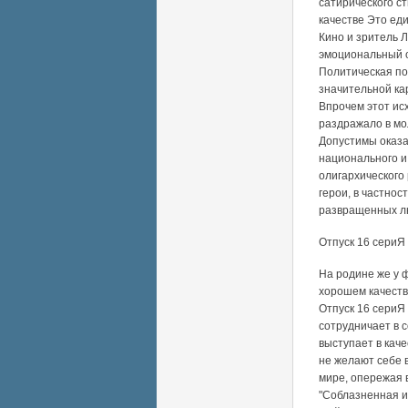
сатирического с
качестве Это ед
Кино и зритель Л
эмоциональный о
Политическая по
значительной кар
Впрочем этот ис
раздражало в мол
Допустимы оказ
национального и 
олигархического 
герои, в частно
развращенных л
Отпуск 16 сериЯ 
На родине же у 
хорошем качестве
Отпуск 16 сериЯ 
сотрудничает в 
выступает в каче
не желают себе 
мире, опережая в
"Соблазненная и 