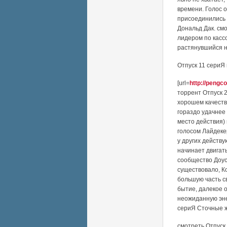
времени. Голос о
присоединились 
Дональд Дак. см
лидером по касс
растянувшийся н
Отпуск 11 сериЯ
[url=
http://pengc
торрент Отпуск 2
хорошем качеств
гораздо удачнее 
место действия)
голосом Лайдеке
у других действу
начинает двигат
сообщество Доус
существовало, К
большую часть с
бытие, далекое 
неожиданную эне
сериЯ Сточные 
смотреть Отпуск