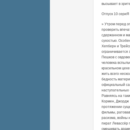
вызывает в зрит
Отпуск 10 сериЯ
» Утром перед о
проверить впеча
сдержанном и ма
сухостью. Особен
Хепберн и Трейс
ограничивается 
Пешков с овдове
человека вспыльч
красильном цехе 
жить всего неск
бедность матери
официальный сай
наступательных 
Равняясь на так
Кормен, Джордж 
протяжении суще
фильмы, ратовав
расизма, войны 
пират Левассёр 
смешивать драму