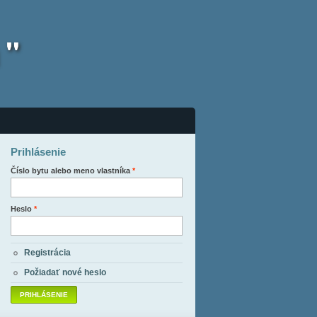
 "
Prihlásenie
Číslo bytu alebo meno vlastníka
*
Heslo
*
Registrácia
Požiadať nové heslo