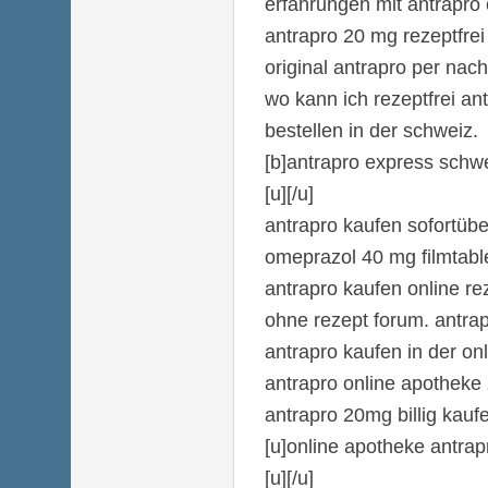
erfahrungen mit antrapro 
antrapro 20 mg rezeptfrei
original antrapro per na
wo kann ich rezeptfrei an
bestellen in der schweiz.
[b]antrapro express schwe
[u][/u]
antrapro kaufen sofortüb
omeprazol 40 mg filmtabl
antrapro kaufen online re
ohne rezept forum. antrap
antrapro kaufen in der on
antrapro online apotheke 
antrapro 20mg billig kauf
[u]online apotheke antrapr
[u][/u]