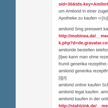
sid=30&tds-key=Amilori
um Amilorid in einer zug
Apotheke zu kaufen ➪[/u][
amilorid 5mg preiswert k
http://mobinea.de/__me
k.php?d=de.gravatar.com
amiloride bestellen telefo
[i]wo kann man ohne rezep
frumil generika rezeptfre
amilorid generika rezeptf
[i][/i]
amilorid online kaufen 
amilorid legal kaufen. am
amilorid kaufen in der on
http://stahlzink.de/__m