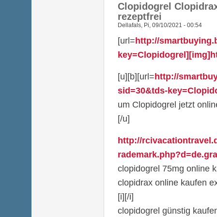
Clopidogrel Clopidra
rezeptfrei
Dellafals
,
Pi, 09/10/2021 - 00:54
[url=
http://smartbuying
key=Clopidogrel][img]htt
[u][b][url=
http://smartbu
sid=30&tds-key=Clopido
um Clopidogrel jetzt online
[/u]
http://rcivacationtravel
rademark.php?d=de.grav
clopidogrel 75mg online k
clopidrax online kaufen e
[i][/i]
clopidogrel günstig kaufen