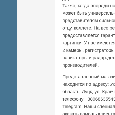
Также, когда впереди н
может быть универсаль
представителям сильног
отцу, коллеге. На все р
предоставляется гарант
картинки. У нас имеютс
2 камеры, регистраторы
навигаторы и радар-де
производителей.
Представленный магазин
находится по адресу: У
область, Луцк, ул. Кравч
телефону +38068635543
Telegram. Наши специал
оказать помощь клиент