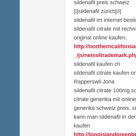
sildenafil preis schweiz
[i]sildenafil zürich[/i]
sildenafil im internet bes
sildenafil citrate mit rech
original online kaufen.
http://northerncalifor
_/js/netsoltrademark.ph
sildenafil kaufen ch
sildenafil citrate kaufen 
Rapperswil-Jona
sildenafil citrate 100mg sc
citrate generika mit online 
generika schweiz preis. si
kann man sildenafil in der
kaufen
http://longislandgreenb