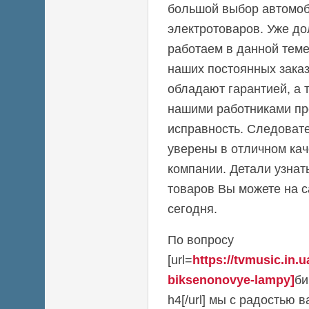
большой выбор автомоб
электротоваров. Уже до
работаем в данной теме
наших постоянных заказ
обладают гарантией, а 
нашими работниками пр
исправность. Следовате
уверены в отличном кач
компании. Детали узнат
товаров Вы можете на са
сегодня.
По вопросу
[url=
https://tvmusic.in.
biksenonovye-lampy]
би
h4[/url] мы с радостью 