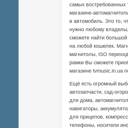
самых востребованных 
магазине-автомагнитол
в автомобиль. Это то, 
нужно любому владельц
сможете найти большой
на любой кошелек. Маг
магнитолы, ISO перехо
рамки Вы сможете прио
магазине tvmusic.in.ua
Ещё есть огромный выбо
автозапчасти, сад-огор
для дома, автомагнитол
навигаторы, аккумулят
для прицепов, компрес
телефоны, носители ин