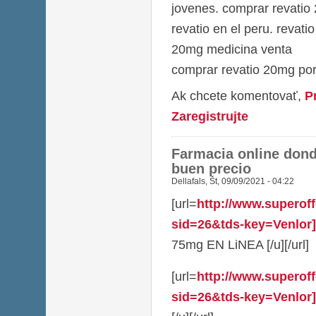
jovenes. comprar revatio
revatio en el peru. revati
20mg medicina venta
comprar revatio 20mg por
Ak chcete komentovať,
P
Zaregistrujte
Farmacia online don
buen precio
Dellafals
,
Št, 09/09/2021 - 04:22
[url=
http://www.superoff
sid=26&tds-key=Venlo
75mg EN LiNEA [/u][/url]
[url=
http://www.superoff
sid=26&tds-key=Venlor]