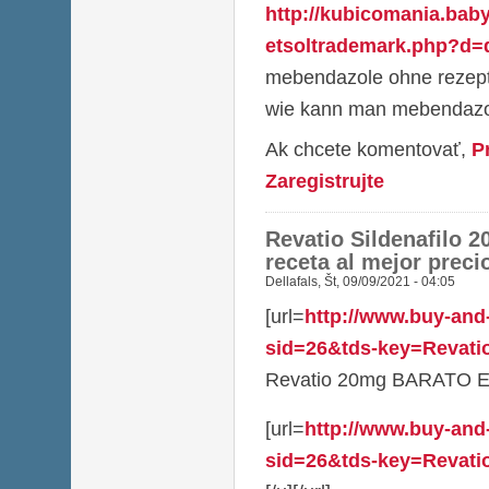
http://kubicomania.bab
etsoltrademark.php?d=d
mebendazole ohne rezept
wie kann man mebendazo
Ak chcete komentovať,
P
Zaregistrujte
Revatio Sildenafilo 
receta al mejor preci
Dellafals
,
Št, 09/09/2021 - 04:05
[url=
http://www.buy-and
sid=26&tds-key=Revat
Revatio 20mg BARATO EN 
[url=
http://www.buy-and
sid=26&tds-key=Revatio