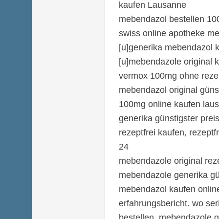
kaufen Lausanne
mebendazol bestellen 10
swiss online apotheke m
[u]generika mebendazol k
[u]mebendazole original k
vermox 100mg ohne rezep
mebendazol original güns
100mg online kaufen lau
generika günstigster pre
rezeptfrei kaufen, rezept
24
mebendazole original reze
mebendazole generika gün
mebendazol kaufen onlin
erfahrungsbericht. wo se
bestellen. mebendazole g