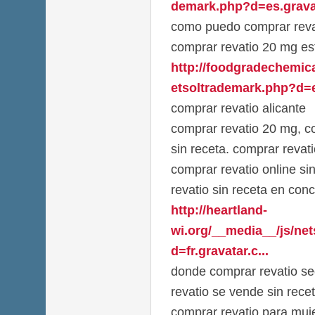
demark.php?d=es.gravat
como puedo comprar reva
comprar revatio 20 mg es
http://foodgradechemic
etsoltrademark.php?d=e
comprar revatio alicante
comprar revatio 20 mg, co
sin receta. comprar revati
comprar revatio online si
revatio sin receta en con
http://heartland-
wi.org/__media__/js/ne
d=fr.gravatar.c...
donde comprar revatio s
revatio se vende sin recet
comprar revatio para muj