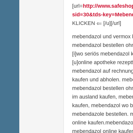
[url=
http://www.safesho
sid=30&tds-key=Mebend
KLICKEN ⇐ [/u][/url]
mebendazol und vermox 
mebendazol bestellen oh
[i]wo seriös mebendazol k
[u]online apotheke rezept
mebendazol auf rechnung
kaufen und abholen. mebe
mebendazol bestellen oh
im ausland kaufen, mebe
kaufen, mebendazol wo be
mebendazole bestellen. m
online kaufen.mebendazol
mebendazol online kaufe