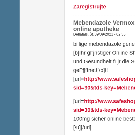
Zaregistrujte
Mebendazole Vermox 
online apotheke
Dellafals
,
Št, 09/09/2021 - 02:36
billige mebendazole gene
[b]Ihr gГјnstiger Online 
und Gesundheit fГјr die 
geГ¶ffnet![/b]!!
[url=
http://www.safesho
sid=30&tds-key=Mebenda
[url=
http://www.safesho
sid=30&tds-key=Mebend
100mg sicher online best
[/u][/url]