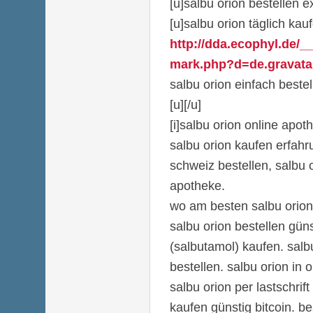
[u]salbu orion bestellen e
[u]salbu orion täglich kauf
http://dda.ecophyl.de/_
mark.php?d=de.gravatar
salbu orion einfach bestel
[u][/u]
[i]salbu orion online apoth
salbu orion kaufen erfahr
schweiz bestellen, salbu 
apotheke.
wo am besten salbu orion
salbu orion bestellen güns
(salbutamol) kaufen. salbu
bestellen. salbu orion in 
salbu orion per lastschrift
kaufen günstig bitcoin. be