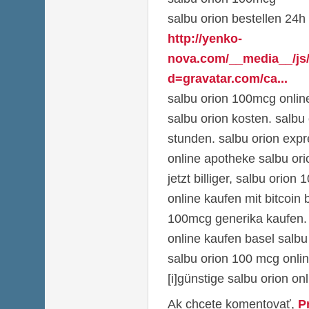
salbu orion bestellen 24h
http://yenko-
nova.com/__media__/js
d=gravatar.com/ca...
salbu orion 100mcg onlin
salbu orion kosten. salbu
stunden. salbu orion expr
online apotheke salbu orio
jetzt billiger, salbu orion 
online kaufen mit bitcoin 
100mcg generika kaufen.
online kaufen basel salbu 
salbu orion 100 mcg onlin
[i]günstige salbu orion onl
Ak chcete komentovať,
P