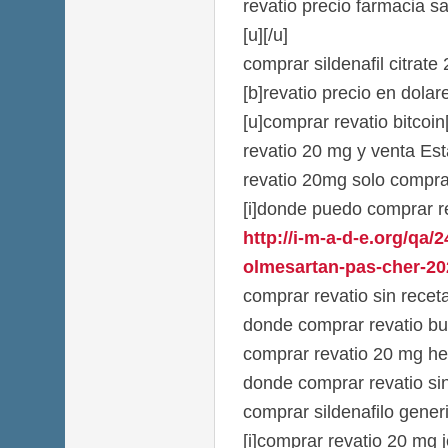
revatio precio farmacia s
[u][/u]
comprar sildenafil citrate
[b]revatio precio en dolare
[u]comprar revatio bitcoin[
revatio 20 mg y venta Es
revatio 20mg solo compra
[i]donde puedo comprar re
http://i-m-a-d-e.org/qa/
olmesartan-pas-cher-20
comprar revatio sin recet
donde comprar revatio bu
comprar revatio 20 mg he
donde comprar revatio si
comprar sildenafilo gene
[i]comprar revatio 20 mg j