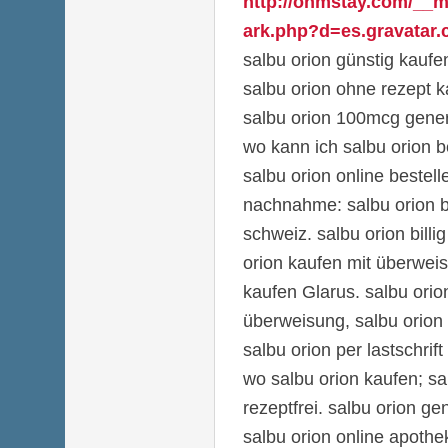
http://ohmstay.com/__m
ark.php?d=es.gravatar.c
salbu orion günstig kauf
salbu orion ohne rezept 
salbu orion 100mcg gene
wo kann ich salbu orion b
salbu orion online bestell
nachnahme: salbu orion b
schweiz. salbu orion bill
orion kaufen mit überweis
kaufen Glarus. salbu orio
überweisung, salbu orion m
salbu orion per lastschrift
wo salbu orion kaufen; sa
rezeptfrei. salbu orion g
salbu orion online apothe