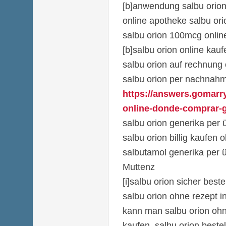
[b]anwendung salbu orion
online apotheke salbu or
salbu orion 100mcg onlin
[b]salbu orion online kauf
salbu orion auf rechnung
salbu orion per nachnahme
https://answers.gomarr
online-donde-comprar-g
salbu orion generika per
salbu orion billig kaufen 
salbutamol generika per 
Muttenz
[i]salbu orion sicher beste
salbu orion ohne rezept i
kann man salbu orion ohn
kaufen. salbu orion bestel