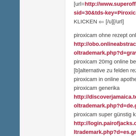
[url=
http://www.superoff
sid=30&tds-key=Piroxic
KLICKEN ⇐ [/u][/url]
piroxicam ohne rezept onl
http://obo.onlineabstra
oltrademark.php?d=grav
piroxicam 20mg online be
[b]alternative zu felden re
piroxicam in online apoth
piroxicam generika
http://discoverjamaica.
oltrademark.php?d=de.g
piroxicam super günstig 
http://login.pairofjack
ltrademark.php?d=es.gr