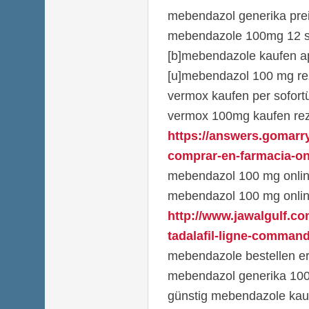
mebendazol generika pre
mebendazole 100mg 12 s
[b]mebendazole kaufen ap
[u]mebendazol 100 mg reze
vermox kaufen per sofor
vermox 100mg kaufen rez
https://answers.gomarr
comprar-en-farmacia-on
mebendazol 100 mg online
mebendazol 100 mg online
http://www.jawalgulf.co
tadalafil-ligne-commande
mebendazole bestellen e
mebendazol generika 100
günstig mebendazole kau