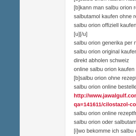
[b]kann man salbu orion r
salbutamol kaufen ohne re
salbu orion offiziell kaufe
[u][/u]
salbu orion generika per
salbu orion original kaufe
direkt abholen schweiz
online salbu orion kaufen 
[b]salbu orion ohne rezept
salbu orion online bestell
http://www.jawalgulf.co
qa=141611/cilostazol-co
salbu orion online rezeptf
salbu orion oder salbuta
[i]wo bekomme ich salbu o