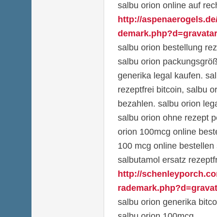
salbu orion online auf re
http://aspenaerogels.de
demark.php?d=gravatar.
salbu orion bestellung rez
salbu orion packungsgröß
generika legal kaufen. sa
rezeptfrei bitcoin, salbu o
bezahlen. salbu orion leg
salbu orion ohne rezept 
orion 100mcg online beste
100 mcg online bestellen
salbutamol ersatz rezeptf
http://schenleyporch.co
rademark.php?d=gravata
salbu orion generika bitco
salbu orion 100mcg