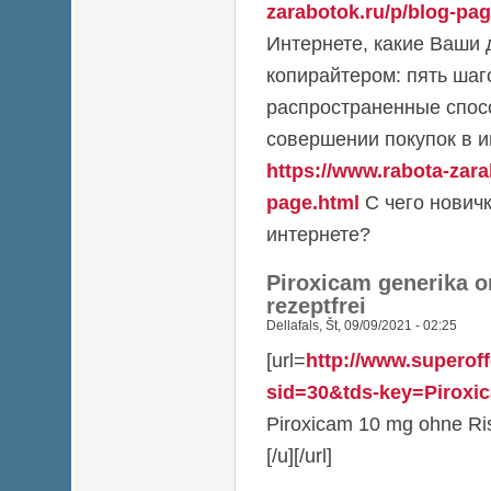
zarabotok.ru/p/blog-pag
Интернете, какие Ваши 
копирайтером: пять шаг
распространенные спос
совершении покупок в и
https://www.rabota-zara
page.html
С чего новичк
интернете?
Piroxicam generika o
rezeptfrei
Dellafals
,
Št, 09/09/2021 - 02:25
[url=
http://www.superoff
sid=30&tds-key=Piroxi
Piroxicam 10 mg ohne Ris
[/u][/url]