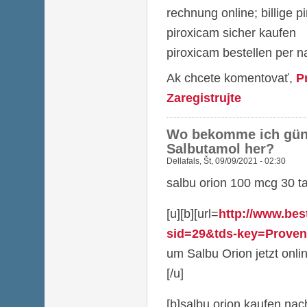
rechnung online; billige p
piroxicam sicher kaufen
piroxicam bestellen per 
Ak chcete komentovať,
P
Zaregistrujte
Wo bekomme ich güns
Salbutamol her?
Dellafals
,
Št, 09/09/2021 - 02:30
salbu orion 100 mcg 30 ta
[u][b][url=
http://www.bes
sid=29&tds-key=Provent
um Salbu Orion jetzt onlin
[/u]
[b]salbu orion kaufen na