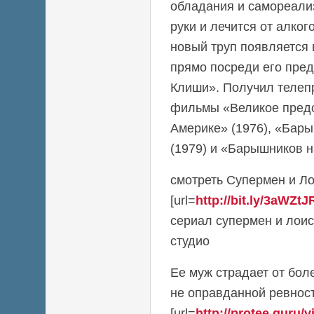
обладания и самореализ
руки и лечится от алког
новый труп появляется 
прямо посреди его пре
Клиши». Получил телеп
фильмы «Великое предс
Америке» (1976), «Бар
(1979) и «Барышников н
смотреть Супермен и Ло
[url=
http://bit.ly/3aWZtJ
сериал супермен и лоис 
студио
Ее муж страдает от бол
не оправданной ревност
[url=
http://protee.guru/