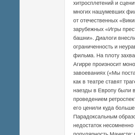
хитросплетений и сцени
многих нашумевших фил
от отечественных «Вик
зарубежных «Игры прес
башни». Диалоги внесли
ограниченность и неура
фильма. На плоту захв
Агирре произносит моно
завоеваниях («Мы пост
как в театре ставят тра
наезды в Европу были в
проведением ретроспек
его ценили куда больше
Парадоксальным образо
недостаток несомненно
популярность Мачисте: