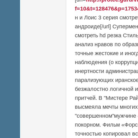
f=10&t=128476&p=1753
н и Лоис 3 серия смотр
андроиде[/url] Супермен
смотреть hd резка Стил
анализ нравов по образ
точные жестокие и иног
наблюдения (о коррупц
инертности администрац
парализующих иранское
безжалостно логичной 
притчей. В "Мистере Ра
высмеяла мечты многих
"совершенном"мужчине 
покорном. Фильм «Форс
точностью копировал вс