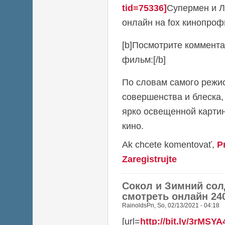
tid=75336]
Супермен и Л
онлайн на fox кинопрофи
[b]Посмотрите коммента
фильм:[/b]
По словам самого режис
совершенства и блеска,
ярко освещенной карти
кино.
Ak chcete komentovať,
P
Zaregistrujte
Сокол и Зимний сол
смотреть онлайн 24
RainoldsPn
,
So, 02/13/2021 - 04:18
[url=
http://bit.ly/3rMSYA