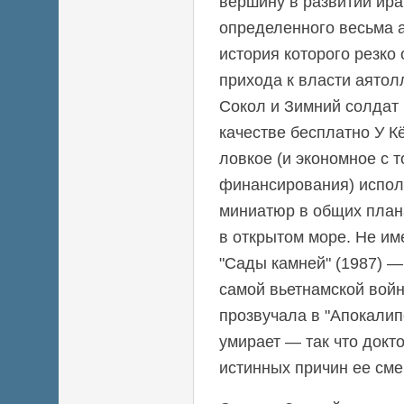
вершину в развитии ира
определенного весьма 
история которого резко
прихода к власти аятол
Сокол и Зимний солдат
качестве бесплатно У К
ловкое (и экономное с т
финансирования) испол
миниатюр в общих план
в открытом море. Не им
"Сады камней" (1987) —
самой вьетнамской войн
прозвучала в "Апокалип
умирает — так что докт
истинных причин ее сме