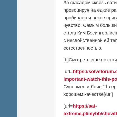
За фасадом сквозь сат
провоцируя на едкие ра
пробивается некое при
чувство. Самым больш
стала Ким Бэсингер, и
с несвойственной ей те
естественностью.
[b]Смотреть еще похожие
[url=
https://solveforum
important-watch-this-po
Супермен и Лоис 11 сер
хорошем качестве[/url]
[url=
https://sat-
extreme.pl/mybb/showt