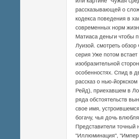
или картине "Чужая сред
рассказывающей о сло
кодекса поведения в ха
современных норм жизни
Матиаса деньги чтобы п
Луизой. смотреть обзор
серия Уже потом встает
изобразительной сторон
особенностях. Спид в д
рассказ о нью-йоркском
Рейд), приехавшем в Ло
ряда обстоятельств вы
свое имя, устроившемс
богачу, чья дочь влюбля
Представители точный н
"Иллюминация", "Импера