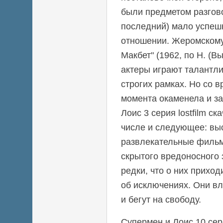
были предметом разгово
последний) мало успеш
отношении. Жеромскому
Макбет" (1962, по Н. (
актеры играют талантли
строгих рамках. Но со 
момента окаменела и з
Лоис 3 серия lostfilm ск
числе и следующее: в
развлекательные фильм
скрытого вредоносного 
редки, что о них приход
об исключениях. Они вл
и бегут на свободу.
Супермен и Лоис 10 сер