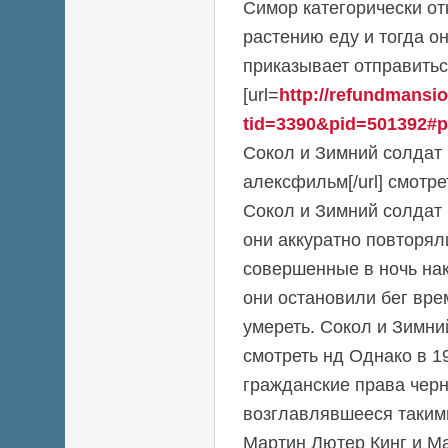
Симор категорически от
растению еду и тогда он
приказывает отправиться
[url=
http://refundmansi
tid=3390&pid=501392#p
Сокол и Зимний солдат 
алексфильм[/url] смотр
Сокол и Зимний солдат
они аккуратно повторял
совершенные в ночь нак
они остановили бег вре
умереть. Сокол и Зимни
смотреть нд Однако в 1
гражданские права чер
возглавлявшееся таким
Мартин Лютер Кинг и М