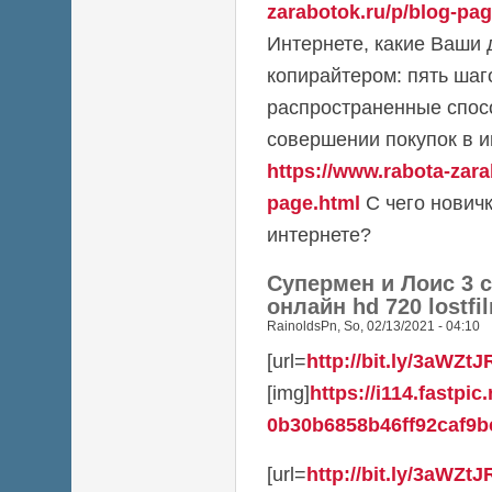
zarabotok.ru/p/blog-pag
Интернете, какие Ваши 
копирайтером: пять шаг
распространенные спос
совершении покупок в и
https://www.rabota-zara
page.html
С чего новичк
интернете?
Супермен и Лоис 3 
онлайн hd 720 lostfi
RainoldsPn
,
So, 02/13/2021 - 04:10
[url=
http://bit.ly/3aWZtJ
[img]
https://i114.fastpic
0b30b6858b46ff92caf9bc
[url=
http://bit.ly/3aWZtJ