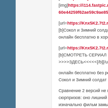
[img]
https://i114.fastpic
60e44259f62ae59c9ae85
[url=
https://Knx5K2.7t2
[b]Сокол и Зимний солд
онлайн бесплатно в хоро
[url=
https://Knx5K2.7t2
[b]СМОТРЕТЬ СЕРИА
>>>>ЗДЕСЬ<<<<<[/b][/ur
онлайн бесплатно без р
Сокол и Зимний солдат 1
Сравнение 2 версий не
сюрпризов: оно лишний 
изначально фильм замы