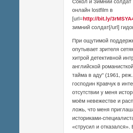
Сокол и Зимний солдат 
онлайн lostfilm в
[url=
http://bit.ly/3rMSYA
зимний солдат[/url] гид
При ощутимой поддерж
опутывает зрителя сет
хитрой детективной инт
английской романисткой
тайма в аду" (1961, ре
господин Кравчук в инт
отсутствии у меня исто
моём невежестве и рас
ложь, что меня приглаш
историками-специалиста
«струсил и отказался».