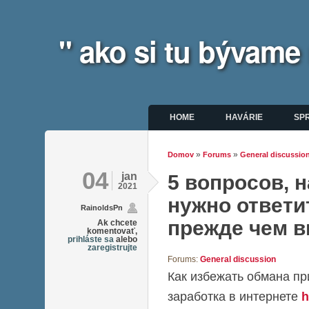
" ako si tu bývame
Hlavné menu
HOME
HAVÁRIE
SP
»
»
Domov
Forums
General discussio
Nachádzate sa tu
04
jan
5 вопросов, 
2021
нужно ответи
RainoldsPn
прежде чем 
Ak chcete
komentovať,
prihláste sa
alebo
zaregistrujte
Forums:
General discussion
Как избежать обмана пр
заработка в интернете
h