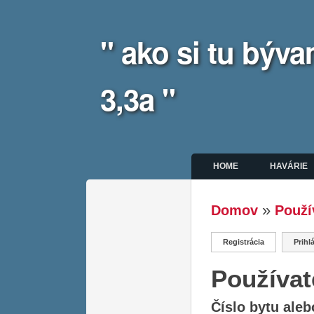
" ako si tu bý
3,3a "
Hlavné menu
HOME
HAVÁRIE
»
Domov
Použí
Nachádzate 
Registrácia
(aktívna karta
Prihl
Primárne ka
Používat
Číslo bytu ale