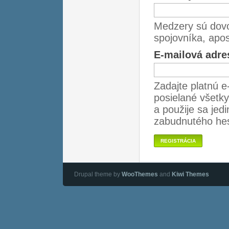
Medzery sú dovo
spojovníka, apos
E-mailová adr
Zadajte platnú e
posielané všetky
a použije sa jedi
zabudnutého hes
Drupal theme by
WooThemes
and
Kiwi Themes