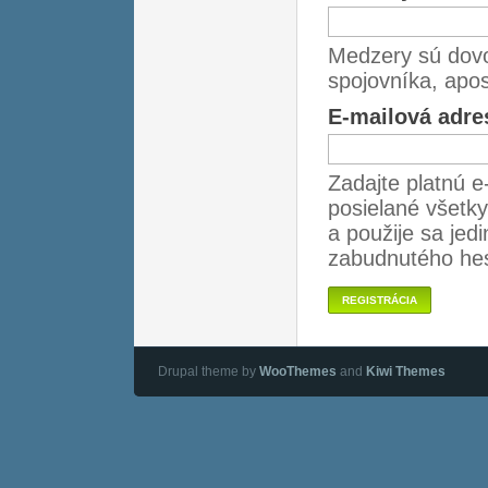
Medzery sú dovo
spojovníka, apos
E-mailová adr
Zadajte platnú e
posielané všetky
a použije sa jedi
zabudnutého hes
Drupal theme by
WooThemes
and
Kiwi Themes