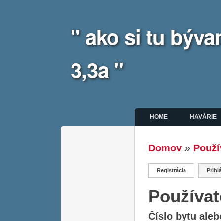
" ako si tu bý
3,3a "
Hlavné menu
HOME
HAVÁRIE
»
Domov
Použí
Nachádzate 
Registrácia
(aktívna karta
Prihl
Primárne ka
Používat
Číslo bytu ale