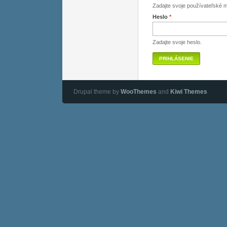
Zadajte svoje používateľské 
Heslo
*
Zadajte svoje heslo.
Drupal theme by
WooThemes
and
Kiwi Themes