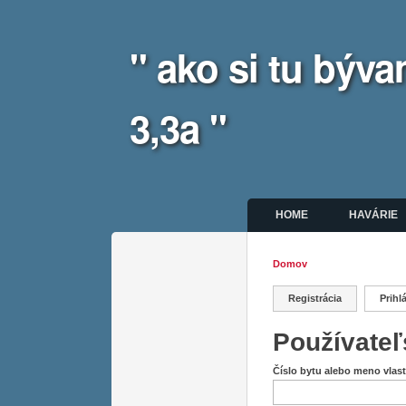
" ako si tu bý
3,3a "
Hlavné menu
HOME
HAVÁRIE
Domov
Nachádzate 
Registrácia
Prihl
Primárne ka
Používateľ
Číslo bytu alebo meno vlas